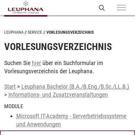
LEUPHANA
SERVICE
VORLESUNGSVERZEICHNIS
VORLESUNGSVERZEICHNIS
Suchen Sie
hier
über ein Suchformular im
Vorlesungsverzeichnis der Leuphana.
Start
>
Leuphana Bachelor (B.A./B.Eng./B.Sc./LL.B.)
>
Informations- und Zusatzveranstaltungen
MODULE
Microsoft IT-Academy - Serverbetriebssysteme
und Anwendungen