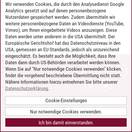
Wir verwenden Cookies, die durch den Analysedienst Google
Analytics gesetzt und auf denen personenbezogene
Timo Leder
/
30.06.2024
Nutzerdaten gespeichert werden. Zudem übermitteln wir
weitere personenbezogene Daten an Videodienste (YouTube,
Vimeo), um Ihnen eingebettete Videos anzuzeigen. Diese
Daten werden unter anderem in die USA übermittelt. Der
Europäische Gerichtshof hat das Datenschutzniveau in den
USA, gemessen an EU-Standards, jedoch als unzureichend
eingeschätzt. Es besteht auch die Möglichkeit, dass Ihre
Daten dann durch US-Behörden verarbeitet werden können.
KONTAKT
Wenn Sie auf "Nur notwendige Cookies verwenden" klicken,
findet die vorgehend beschriebene Übermittlung nicht statt.
LEUPHANA ALS ARBEITGEBER
Nähere Informationen hierzu entnehmen Sie bitte unserer
INTRANET
Datenschutzerklärung
.
IMPRESSUM
Cookie-Einstellungen
DATENSCHUTZ
BARRIEREFREIHEIT
Nur notwendige Cookies verwenden.
COOKIE-EINSTELLUNGEN
Ich bin damit einverstanden.