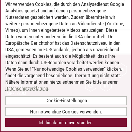
Wir verwenden Cookies, die durch den Analysedienst Google
Engaging with Knowledge and Sciences
Analytics gesetzt und auf denen personenbezogene
Reflecting Research Methods
Nutzerdaten gespeichert werden. Zudem übermitteln wir
weitere personenbezogene Daten an Videodienste (YouTube,
Vimeo), um Ihnen eingebettete Videos anzuzeigen. Diese
Daten werden unter anderem in die USA übermittelt. Der
Timo Leder
/
30.06.2024
Europäische Gerichtshof hat das Datenschutzniveau in den
USA, gemessen an EU-Standards, jedoch als unzureichend
eingeschätzt. Es besteht auch die Möglichkeit, dass Ihre
Daten dann durch US-Behörden verarbeitet werden können.
KONTAKT
Wenn Sie auf "Nur notwendige Cookies verwenden" klicken,
findet die vorgehend beschriebene Übermittlung nicht statt.
LEUPHANA ALS ARBEITGEBER
Nähere Informationen hierzu entnehmen Sie bitte unserer
INTRANET
Datenschutzerklärung
.
IMPRESSUM
Cookie-Einstellungen
DATENSCHUTZ
BARRIEREFREIHEIT
Nur notwendige Cookies verwenden.
COOKIE-EINSTELLUNGEN
Ich bin damit einverstanden.