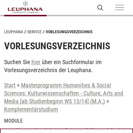
LEUPHANA
SERVICE
VORLESUNGSVERZEICHNIS
VORLESUNGSVERZEICHNIS
Suchen Sie
hier
über ein Suchformular im
Vorlesungsverzeichnis der Leuphana.
Start
>
Masterprogramm Humanities & Social
Sciences: Kulturwissenschaften - Culture, Arts and
Media [ab Studienbeginn WS 13/14] (M.A.)
>
Komplementärstudium
MODULE
Connecting Science, Responsibility and Society