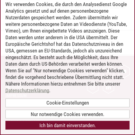
Wir verwenden Cookies, die durch den Analysedienst Google
Sprachpraxis im interkulturellen Kontext (Deu
Analytics gesetzt und auf denen personenbezogene
550)
Nutzerdaten gespeichert werden. Zudem übermitteln wir
weitere personenbezogene Daten an Videodienste (YouTube,
Vimeo), um Ihnen eingebettete Videos anzuzeigen. Diese
Daten werden unter anderem in die USA übermittelt. Der
Timo Leder
/
30.06.2024
Europäische Gerichtshof hat das Datenschutzniveau in den
USA, gemessen an EU-Standards, jedoch als unzureichend
eingeschätzt. Es besteht auch die Möglichkeit, dass Ihre
Daten dann durch US-Behörden verarbeitet werden können.
KONTAKT
Wenn Sie auf "Nur notwendige Cookies verwenden" klicken,
findet die vorgehend beschriebene Übermittlung nicht statt.
LEUPHANA ALS ARBEITGEBER
Nähere Informationen hierzu entnehmen Sie bitte unserer
INTRANET
Datenschutzerklärung
.
IMPRESSUM
Cookie-Einstellungen
DATENSCHUTZ
BARRIEREFREIHEIT
Nur notwendige Cookies verwenden.
COOKIE-EINSTELLUNGEN
Ich bin damit einverstanden.