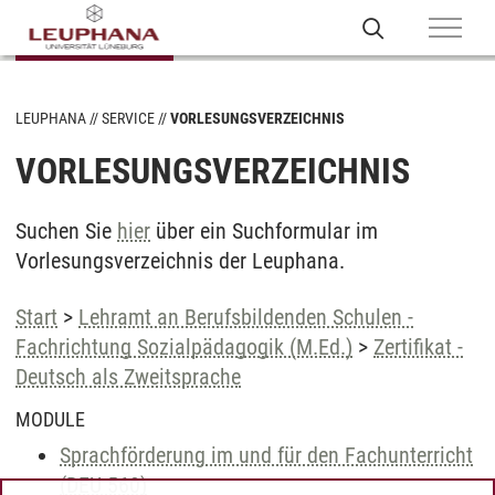
LEUPHANA
SERVICE
VORLESUNGSVERZEICHNIS
VORLESUNGSVERZEICHNIS
Suchen Sie
hier
über ein Suchformular im
Vorlesungsverzeichnis der Leuphana.
Start
>
Lehramt an Berufsbildenden Schulen -
Fachrichtung Sozialpädagogik (M.Ed.)
>
Zertifikat -
Deutsch als Zweitsprache
MODULE
Sprachförderung im und für den Fachunterricht
(DEU 560)