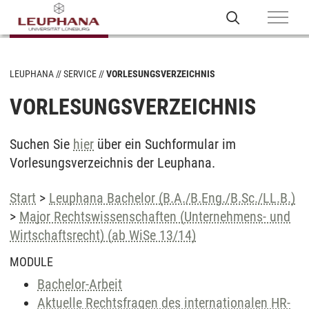
LEUPHANA
SERVICE
VORLESUNGSVERZEICHNIS
VORLESUNGSVERZEICHNIS
Suchen Sie
hier
über ein Suchformular im
Vorlesungsverzeichnis der Leuphana.
Start
>
Leuphana Bachelor (B.A./B.Eng./B.Sc./LL.B.)
>
Major Rechtswissenschaften (Unternehmens- und
Wirtschaftsrecht) (ab WiSe 13/14)
MODULE
Bachelor-Arbeit
Aktuelle Rechtsfragen des internationalen HR-