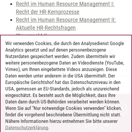
Recht im Human Resource Management I:
Recht der HR-Kernprozesse
Recht im Human Resource Management II:
Aktuelle HR-Rechtsfragen
Steuerrecht II
Steuerrecht III
Wir verwenden Cookies, die durch den Analysedienst Google
Analytics gesetzt und auf denen personenbezogene
Strafrecht III
Nutzerdaten gespeichert werden. Zudem übermitteln wir
Strafrecht IV
weitere personenbezogene Daten an Videodienste (YouTube,
Vimeo), um Ihnen eingebettete Videos anzuzeigen. Diese
Daten werden unter anderem in die USA übermittelt. Der
Europäische Gerichtshof hat das Datenschutzniveau in den
Timo Leder
/
30.06.2024
USA, gemessen an EU-Standards, jedoch als unzureichend
eingeschätzt. Es besteht auch die Möglichkeit, dass Ihre
Daten dann durch US-Behörden verarbeitet werden können.
KONTAKT
Wenn Sie auf "Nur notwendige Cookies verwenden" klicken,
findet die vorgehend beschriebene Übermittlung nicht statt.
LEUPHANA ALS ARBEITGEBER
Nähere Informationen hierzu entnehmen Sie bitte unserer
INTRANET
Datenschutzerklärung
.