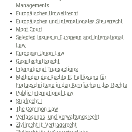
Managements
Europäisches Umweltrecht
Europäisches und internationales Steuerrecht
Moot Court
Selected Issues in European and International
Law
European Union Law
Gesellschaftsrecht
International Transactions
Methoden des Rechts II: Falllösung für
Fortgeschrittene in den Kernfächern des Rechts
Public International Law
Strafrecht I
The Common Law
Verfassungs- und Verwaltungsrecht
Zivilrecht II: Vertragsrecht