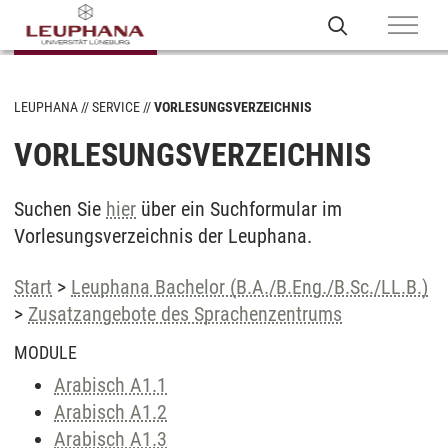
LEUPHANA
SERVICE
VORLESUNGSVERZEICHNIS
VORLESUNGSVERZEICHNIS
Suchen Sie
hier
über ein Suchformular im
Vorlesungsverzeichnis der Leuphana.
Start
>
Leuphana Bachelor (B.A./B.Eng./B.Sc./LL.B.)
>
Zusatzangebote des Sprachenzentrums
MODULE
Arabisch A1.1
Arabisch A1.2
Arabisch A1.3