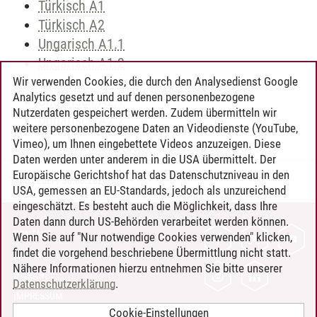
Türkisch A1
Türkisch A2
Ungarisch A1.1
Ungarisch A1.2
Ungarisch A1.3
Wir verwenden Cookies, die durch den Analysedienst Google
Analytics gesetzt und auf denen personenbezogene
Ungarisch A2.1
Nutzerdaten gespeichert werden. Zudem übermitteln wir
Ungarisch A2.2
weitere personenbezogene Daten an Videodienste (YouTube,
Vimeo), um Ihnen eingebettete Videos anzuzeigen. Diese
Daten werden unter anderem in die USA übermittelt. Der
Europäische Gerichtshof hat das Datenschutzniveau in den
Timo Leder
/
30.06.2024
USA, gemessen an EU-Standards, jedoch als unzureichend
eingeschätzt. Es besteht auch die Möglichkeit, dass Ihre
Daten dann durch US-Behörden verarbeitet werden können.
KONTAKT
Wenn Sie auf "Nur notwendige Cookies verwenden" klicken,
findet die vorgehend beschriebene Übermittlung nicht statt.
LEUPHANA ALS ARBEITGEBER
Nähere Informationen hierzu entnehmen Sie bitte unserer
INTRANET
Datenschutzerklärung
.
IMPRESSUM
Cookie-Einstellungen
DATENSCHUTZ