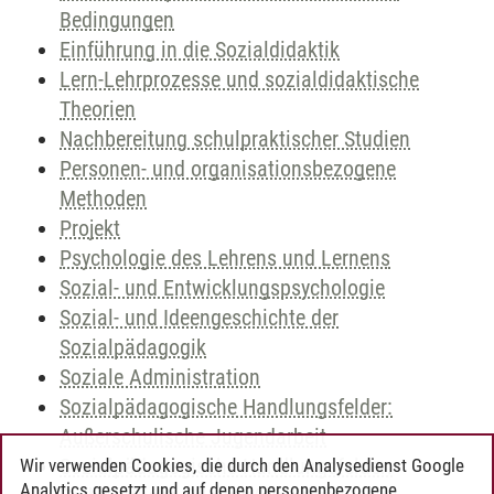
Bedingungen
Einführung in die Sozialdidaktik
Lern-Lehrprozesse und sozialdidaktische
Theorien
Nachbereitung schulpraktischer Studien
Personen- und organisationsbezogene
Methoden
Projekt
Psychologie des Lehrens und Lernens
Sozial- und Entwicklungspsychologie
Sozial- und Ideengeschichte der
Sozialpädagogik
Soziale Administration
Sozialpädagogische Handlungsfelder:
Außerschulische Jugendarbeit
Sozialpädagogische Handlungsfelder:
Wir verwenden Cookies, die durch den Analysedienst Google
Analytics gesetzt und auf denen personenbezogene