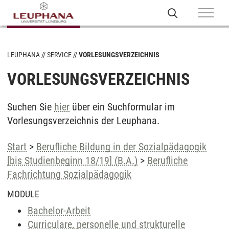
LEUPHANA
SERVICE
VORLESUNGSVERZEICHNIS
VORLESUNGSVERZEICHNIS
Suchen Sie
hier
über ein Suchformular im
Vorlesungsverzeichnis der Leuphana.
Start
>
Berufliche Bildung in der Sozialpädagogik
[bis Studienbeginn 18/19] (B.A.)
>
Berufliche
Fachrichtung Sozialpädagogik
MODULE
Bachelor-Arbeit
Curriculare, personelle und strukturelle