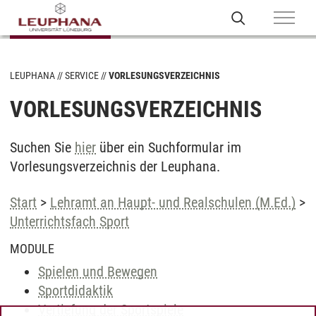
LEUPHANA
SERVICE
VORLESUNGSVERZEICHNIS
VORLESUNGSVERZEICHNIS
Suchen Sie
hier
über ein Suchformular im
Vorlesungsverzeichnis der Leuphana.
Start
>
Lehramt an Haupt- und Realschulen (M.Ed.)
>
Unterrichtsfach Sport
MODULE
Spielen und Bewegen
Sportdidaktik
Vertiefung der Sportspiele