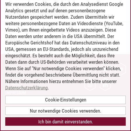
Wir verwenden Cookies, die durch den Analysedienst Google
Zusätzliche Angebote
Analytics gesetzt und auf denen personenbezogene
Nutzerdaten gespeichert werden. Zudem übermitteln wir
weitere personenbezogene Daten an Videodienste (YouTube,
Vimeo), um Ihnen eingebettete Videos anzuzeigen. Diese
Timo Leder
/
30.06.2024
Daten werden unter anderem in die USA übermittelt. Der
Europäische Gerichtshof hat das Datenschutzniveau in den
USA, gemessen an EU-Standards, jedoch als unzureichend
eingeschätzt. Es besteht auch die Möglichkeit, dass Ihre
Daten dann durch US-Behörden verarbeitet werden können.
KONTAKT
Wenn Sie auf "Nur notwendige Cookies verwenden" klicken,
findet die vorgehend beschriebene Übermittlung nicht statt.
LEUPHANA ALS ARBEITGEBER
Nähere Informationen hierzu entnehmen Sie bitte unserer
INTRANET
Datenschutzerklärung
.
IMPRESSUM
Cookie-Einstellungen
DATENSCHUTZ
BARRIEREFREIHEIT
Nur notwendige Cookies verwenden.
COOKIE-EINSTELLUNGEN
Ich bin damit einverstanden.