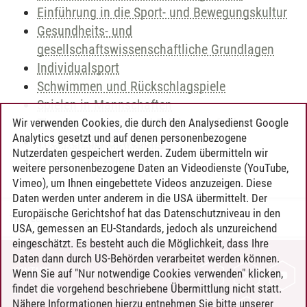
Einführung in die Sport- und Bewegungskultur
Gesundheits- und
gesellschaftswissenschaftliche Grundlagen
Individualsport
Schwimmen und Rückschlagspiele
Spielen in Mannschaften
Theorie der Lern- und Erfahrungsfelder
Wir verwenden Cookies, die durch den Analysedienst Google
Analytics gesetzt und auf denen personenbezogene
Theorien der Bewegung
Nutzerdaten gespeichert werden. Zudem übermitteln wir
Zusätzliche Angebote
weitere personenbezogene Daten an Videodienste (YouTube,
Vimeo), um Ihnen eingebettete Videos anzuzeigen. Diese
Daten werden unter anderem in die USA übermittelt. Der
Europäische Gerichtshof hat das Datenschutzniveau in den
Timo Leder
/
30.06.2024
USA, gemessen an EU-Standards, jedoch als unzureichend
eingeschätzt. Es besteht auch die Möglichkeit, dass Ihre
Daten dann durch US-Behörden verarbeitet werden können.
KONTAKT
Wenn Sie auf "Nur notwendige Cookies verwenden" klicken,
findet die vorgehend beschriebene Übermittlung nicht statt.
LEUPHANA ALS ARBEITGEBER
Nähere Informationen hierzu entnehmen Sie bitte unserer