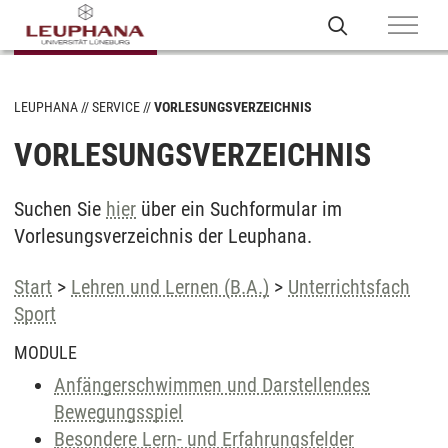
LEUPHANA
SERVICE
VORLESUNGSVERZEICHNIS
VORLESUNGSVERZEICHNIS
Suchen Sie
hier
über ein Suchformular im
Vorlesungsverzeichnis der Leuphana.
Start
>
Lehren und Lernen (B.A.)
>
Unterrichtsfach
Sport
MODULE
Anfängerschwimmen und Darstellendes
Bewegungsspiel
Besondere Lern- und Erfahrungsfelder