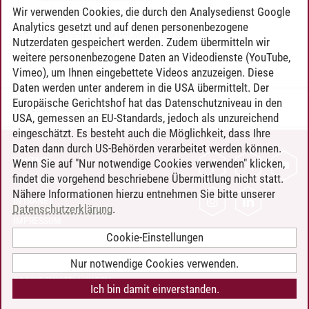
Lehrforschungsprojekt
Wir verwenden Cookies, die durch den Analysedienst Google
Analytics gesetzt und auf denen personenbezogene
Messtechnik und Sensorik
Nutzerdaten gespeichert werden. Zudem übermitteln wir
Technische Informatik
weitere personenbezogene Daten an Videodienste (YouTube,
Vimeo), um Ihnen eingebettete Videos anzuzeigen. Diese
Daten werden unter anderem in die USA übermittelt. Der
Europäische Gerichtshof hat das Datenschutzniveau in den
Timo Leder
/
30.06.2024
USA, gemessen an EU-Standards, jedoch als unzureichend
eingeschätzt. Es besteht auch die Möglichkeit, dass Ihre
Daten dann durch US-Behörden verarbeitet werden können.
KONTAKT
Wenn Sie auf "Nur notwendige Cookies verwenden" klicken,
findet die vorgehend beschriebene Übermittlung nicht statt.
LEUPHANA ALS ARBEITGEBER
Nähere Informationen hierzu entnehmen Sie bitte unserer
INTRANET
Datenschutzerklärung
.
IMPRESSUM
Cookie-Einstellungen
DATENSCHUTZ
BARRIEREFREIHEIT
Nur notwendige Cookies verwenden.
COOKIE-EINSTELLUNGEN
Ich bin damit einverstanden.