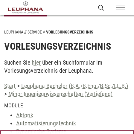
LEUPHANA
SERVICE
VORLESUNGSVERZEICHNIS
VORLESUNGSVERZEICHNIS
Suchen Sie
hier
über ein Suchformular im
Vorlesungsverzeichnis der Leuphana.
Start
>
Leuphana Bachelor (B.A./B.Eng./B.Sc./LL.B.)
>
Minor Ingenieurwissenschaften (Vertiefung)
MODULE
Aktorik
Automatisierungstechnik
Dynamische Systeme