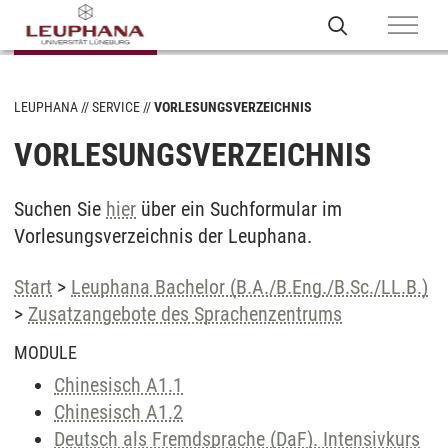
LEUPHANA
SERVICE
VORLESUNGSVERZEICHNIS
VORLESUNGSVERZEICHNIS
Suchen Sie
hier
über ein Suchformular im
Vorlesungsverzeichnis der Leuphana.
Start
>
Leuphana Bachelor (B.A./B.Eng./B.Sc./LL.B.)
>
Zusatzangebote des Sprachenzentrums
MODULE
Chinesisch A1.1
Chinesisch A1.2
Deutsch als Fremdsprache (DaF). Intensivkurs