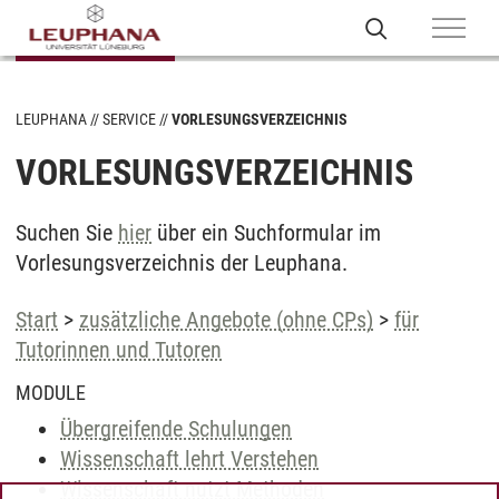
LEUPHANA
SERVICE
VORLESUNGSVERZEICHNIS
VORLESUNGSVERZEICHNIS
Suchen Sie
hier
über ein Suchformular im
Vorlesungsverzeichnis der Leuphana.
Start
>
zusätzliche Angebote (ohne CPs)
>
für
Tutorinnen und Tutoren
MODULE
Übergreifende Schulungen
Wissenschaft lehrt Verstehen
Wissenschaft nutzt Methoden