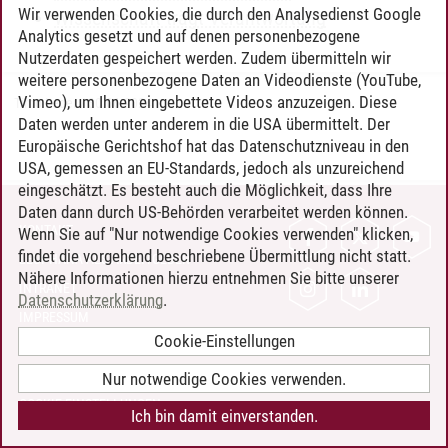
Wir verwenden Cookies, die durch den Analysedienst Google
Wissenschaft trägt Verantwortung
Analytics gesetzt und auf denen personenbezogene
Nutzerdaten gespeichert werden. Zudem übermitteln wir
weitere personenbezogene Daten an Videodienste (YouTube,
Vimeo), um Ihnen eingebettete Videos anzuzeigen. Diese
Timo Leder
/
30.06.2024
Daten werden unter anderem in die USA übermittelt. Der
Europäische Gerichtshof hat das Datenschutzniveau in den
USA, gemessen an EU-Standards, jedoch als unzureichend
eingeschätzt. Es besteht auch die Möglichkeit, dass Ihre
Daten dann durch US-Behörden verarbeitet werden können.
KONTAKT
Wenn Sie auf "Nur notwendige Cookies verwenden" klicken,
findet die vorgehend beschriebene Übermittlung nicht statt.
LEUPHANA ALS ARBEITGEBER
Nähere Informationen hierzu entnehmen Sie bitte unserer
INTRANET
Datenschutzerklärung
.
IMPRESSUM
Cookie-Einstellungen
DATENSCHUTZ
BARRIEREFREIHEIT
Nur notwendige Cookies verwenden.
COOKIE-EINSTELLUNGEN
Ich bin damit einverstanden.