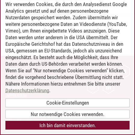
Wir verwenden Cookies, die durch den Analysedienst Google
Analytics gesetzt und auf denen personenbezogene
Nutzerdaten gespeichert werden. Zudem übermitteln wir
Timo Leder
/
30.06.2024
weitere personenbezogene Daten an Videodienste (YouTube,
Vimeo), um Ihnen eingebettete Videos anzuzeigen. Diese
Daten werden unter anderem in die USA übermittelt. Der
Europäische Gerichtshof hat das Datenschutzniveau in den
USA, gemessen an EU-Standards, jedoch als unzureichend
eingeschätzt. Es besteht auch die Möglichkeit, dass Ihre
Daten dann durch US-Behörden verarbeitet werden können.
KONTAKT
Wenn Sie auf "Nur notwendige Cookies verwenden" klicken,
findet die vorgehend beschriebene Übermittlung nicht statt.
LEUPHANA ALS ARBEITGEBER
Nähere Informationen hierzu entnehmen Sie bitte unserer
INTRANET
Datenschutzerklärung
.
IMPRESSUM
Cookie-Einstellungen
DATENSCHUTZ
BARRIEREFREIHEIT
Nur notwendige Cookies verwenden.
COOKIE-EINSTELLUNGEN
Ich bin damit einverstanden.