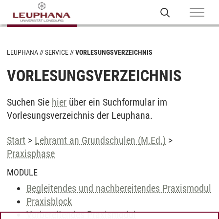
LEUPHANA
SERVICE
VORLESUNGSVERZEICHNIS
VORLESUNGSVERZEICHNIS
Suchen Sie
hier
über ein Suchformular im
Vorlesungsverzeichnis der Leuphana.
Start
>
Lehramt an Grundschulen (M.Ed.)
>
Praxisphase
MODULE
Begleitendes und nachbereitendes Praxismodul
Praxisblock
Vorbereitendes Praxismodul