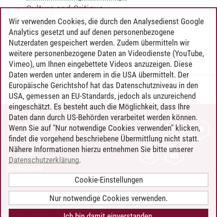
Culture and Critique
Planning, Decision-Making and Reflection
Wir verwenden Cookies, die durch den Analysedienst Google
Analytics gesetzt und auf denen personenbezogene
Methods in Comparison
Nutzerdaten gespeichert werden. Zudem übermitteln wir
Analysing Global Order
weitere personenbezogene Daten an Videodienste (YouTube,
Vimeo), um Ihnen eingebettete Videos anzuzeigen. Diese
Daten werden unter anderem in die USA übermittelt. Der
Europäische Gerichtshof hat das Datenschutzniveau in den
Timo Leder
/
30.06.2024
USA, gemessen an EU-Standards, jedoch als unzureichend
eingeschätzt. Es besteht auch die Möglichkeit, dass Ihre
Daten dann durch US-Behörden verarbeitet werden können.
KONTAKT
Wenn Sie auf "Nur notwendige Cookies verwenden" klicken,
findet die vorgehend beschriebene Übermittlung nicht statt.
LEUPHANA ALS ARBEITGEBER
Nähere Informationen hierzu entnehmen Sie bitte unserer
INTRANET
Datenschutzerklärung
.
IMPRESSUM
Cookie-Einstellungen
DATENSCHUTZ
BARRIEREFREIHEIT
Nur notwendige Cookies verwenden.
COOKIE-EINSTELLUNGEN
Ich bin damit einverstanden.