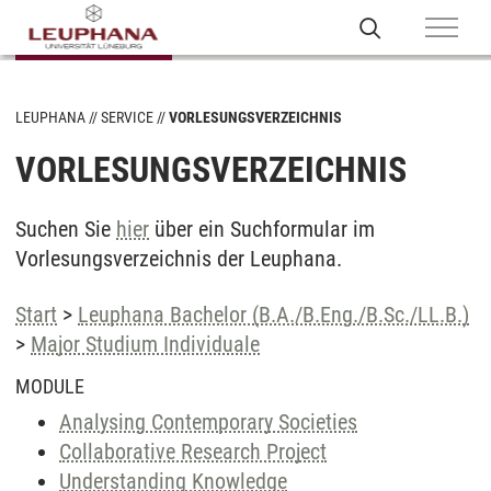
LEUPHANA
SERVICE
VORLESUNGSVERZEICHNIS
VORLESUNGSVERZEICHNIS
Suchen Sie
hier
über ein Suchformular im
Vorlesungsverzeichnis der Leuphana.
Start
>
Leuphana Bachelor (B.A./B.Eng./B.Sc./LL.B.)
>
Major Studium Individuale
MODULE
Analysing Contemporary Societies
Collaborative Research Project
Understanding Knowledge