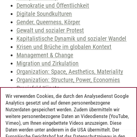
Demokratie und Öffentlichkeit
Digitale Soundkulturen
Gender, Queerness, Körper
Gewalt und sozialer Protest
Kapitalistische Dynamik und sozialer Wandel
Krisen und Brüche im globalen Kontext
Management & Change
Migration und Zirkulation
Organization: Space, Aesthetics, Materiality
Organization: Structure, Power, Economies
Praxisfeld Künste
Technik und Kultur
Wir verwenden Cookies, die durch den Analysedienst Google
Analytics gesetzt und auf denen personenbezogene
Urbanität und Raum
Nutzerdaten gespeichert werden. Zudem übermitteln wir
Wissen und Forschen in Digitalen Kulturen
weitere personenbezogene Daten an Videodienste (YouTube,
Vimeo), um Ihnen eingebettete Videos anzuzeigen. Diese
Daten werden unter anderem in die USA übermittelt. Der
Europäische Gerichtshof hat das Datenschutzniveau in den