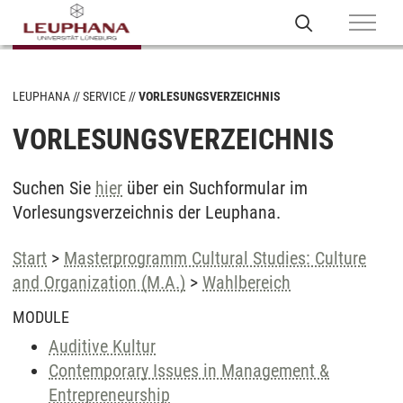
LEUPHANA
SERVICE
VORLESUNGSVERZEICHNIS
VORLESUNGSVERZEICHNIS
Suchen Sie
hier
über ein Suchformular im
Vorlesungsverzeichnis der Leuphana.
Start
>
Masterprogramm Cultural Studies: Culture
and Organization (M.A.)
>
Wahlbereich
MODULE
Auditive Kultur
Contemporary Issues in Management &
Entrepreneurship