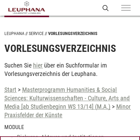
LEUPHANA
SERVICE
VORLESUNGSVERZEICHNIS
VORLESUNGSVERZEICHNIS
Suchen Sie
hier
über ein Suchformular im
Vorlesungsverzeichnis der Leuphana.
Start
>
Masterprogramm Humanities & Social
Sciences: Kulturwissenschaften - Culture, Arts and
Media [ab Studienbeginn WS 13/14] (M.A.)
>
Minor
Praxisfelder der Künste
MODULE
Diskurse, Akteure und Institutionen