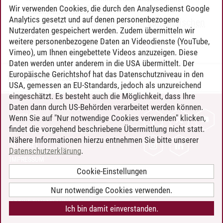
künstlerischer Felder
Wir verwenden Cookies, die durch den Analysedienst Google
Analytics gesetzt und auf denen personenbezogene
Wissens- und Praxisformen in künstlerischen
Nutzerdaten gespeichert werden. Zudem übermitteln wir
Feldern
weitere personenbezogene Daten an Videodienste (YouTube,
Vimeo), um Ihnen eingebettete Videos anzuzeigen. Diese
Daten werden unter anderem in die USA übermittelt. Der
Europäische Gerichtshof hat das Datenschutzniveau in den
Timo Leder
/
30.06.2024
USA, gemessen an EU-Standards, jedoch als unzureichend
eingeschätzt. Es besteht auch die Möglichkeit, dass Ihre
Daten dann durch US-Behörden verarbeitet werden können.
KONTAKT
Wenn Sie auf "Nur notwendige Cookies verwenden" klicken,
findet die vorgehend beschriebene Übermittlung nicht statt.
LEUPHANA ALS ARBEITGEBER
Nähere Informationen hierzu entnehmen Sie bitte unserer
INTRANET
Datenschutzerklärung
.
IMPRESSUM
Cookie-Einstellungen
DATENSCHUTZ
BARRIEREFREIHEIT
Nur notwendige Cookies verwenden.
COOKIE-EINSTELLUNGEN
Ich bin damit einverstanden.