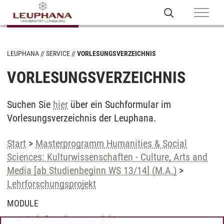
LEUPHANA
SERVICE
VORLESUNGSVERZEICHNIS
VORLESUNGSVERZEICHNIS
Suchen Sie
hier
über ein Suchformular im
Vorlesungsverzeichnis der Leuphana.
Start
>
Masterprogramm Humanities & Social
Sciences: Kulturwissenschaften - Culture, Arts and
Media [ab Studienbeginn WS 13/14] (M.A.)
>
Lehrforschungsprojekt
MODULE
Lehrforschungsprojekt