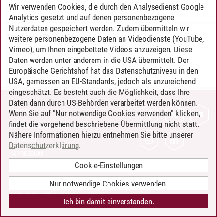
Wir verwenden Cookies, die durch den Analysedienst Google
Analytics gesetzt und auf denen personenbezogene
Nutzerdaten gespeichert werden. Zudem übermitteln wir
Timo Leder
/
30.06.2024
weitere personenbezogene Daten an Videodienste (YouTube,
Vimeo), um Ihnen eingebettete Videos anzuzeigen. Diese
Daten werden unter anderem in die USA übermittelt. Der
Europäische Gerichtshof hat das Datenschutzniveau in den
USA, gemessen an EU-Standards, jedoch als unzureichend
eingeschätzt. Es besteht auch die Möglichkeit, dass Ihre
Daten dann durch US-Behörden verarbeitet werden können.
KONTAKT
Wenn Sie auf "Nur notwendige Cookies verwenden" klicken,
findet die vorgehend beschriebene Übermittlung nicht statt.
LEUPHANA ALS ARBEITGEBER
Nähere Informationen hierzu entnehmen Sie bitte unserer
INTRANET
Datenschutzerklärung
.
IMPRESSUM
Cookie-Einstellungen
DATENSCHUTZ
BARRIEREFREIHEIT
Nur notwendige Cookies verwenden.
COOKIE-EINSTELLUNGEN
Ich bin damit einverstanden.