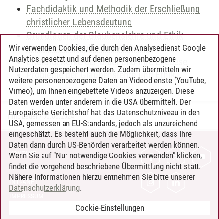
Fachdidaktik und Methodik der Erschließung
christlicher Lebensdeutung
Grundlagen der Glaubenslehre und Ethik
Kirche und Glaube in Geschichte
Wir verwenden Cookies, die durch den Analysedienst Google
Analytics gesetzt und auf denen personenbezogene
Literaturwerke der Bibel und ihre Exegese
Nutzerdaten gespeichert werden. Zudem übermitteln wir
Probleme der Glaubenslehre und Ethik
weitere personenbezogene Daten an Videodienste (YouTube,
Vimeo), um Ihnen eingebettete Videos anzuzeigen. Diese
Daten werden unter anderem in die USA übermittelt. Der
Europäische Gerichtshof hat das Datenschutzniveau in den
Timo Leder
/
30.06.2024
USA, gemessen an EU-Standards, jedoch als unzureichend
eingeschätzt. Es besteht auch die Möglichkeit, dass Ihre
Daten dann durch US-Behörden verarbeitet werden können.
KONTAKT
Wenn Sie auf "Nur notwendige Cookies verwenden" klicken,
findet die vorgehend beschriebene Übermittlung nicht statt.
LEUPHANA ALS ARBEITGEBER
Nähere Informationen hierzu entnehmen Sie bitte unserer
INTRANET
Datenschutzerklärung
.
IMPRESSUM
Cookie-Einstellungen
DATENSCHUTZ