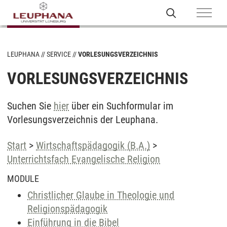
LEUPHANA
SERVICE
VORLESUNGSVERZEICHNIS
VORLESUNGSVERZEICHNIS
Suchen Sie
hier
über ein Suchformular im
Vorlesungsverzeichnis der Leuphana.
Start
>
Wirtschaftspädagogik (B.A.)
>
Unterrichtsfach Evangelische Religion
MODULE
Christlicher Glaube in Theologie und
Religionspädagogik
Einführung in die Bibel