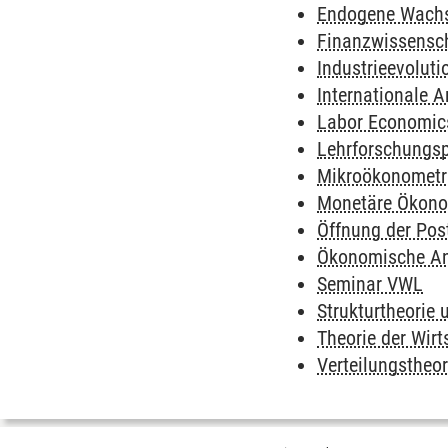
Endogene Wachs
Finanzwissensc
Industrieevoluti
Internationale A
Labor Economic
Lehrforschungspr
Mikroökonometri
Monetäre Ökono
Öffnung der Pos
Ökonomische An
Seminar VWL
Strukturtheorie u
Theorie der Wirt
Verteilungstheor