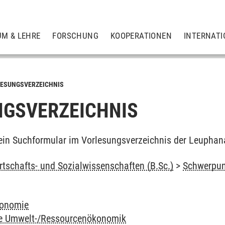
UM & LEHRE
FORSCHUNG
KOOPERATIONEN
INTERNATI
ESUNGSVERZEICHNIS
GSVERZEICHNIS
ein Suchformular im Vorlesungsverzeichnis der Leuphan
rtschafts- und Sozialwissenschaften (B.Sc.)
>
Schwerpun
konomie
ie Umwelt-/Ressourcenökonomik