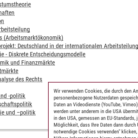
tumstheorie
haften
on
rbeitsteilung
s (Arbeitsmarktökonomik)
ojekt: Deutschland in der internationalen Arbeitsteilun
e - Diskrete Entscheidungsmodelle
mik und Finanzmärkte
tmärkte
alyse des Rechts
Wir verwenden Cookies, die durch den An
nd -politik
personenbezogene Nutzerdaten gespeich
schaftspolitik
Daten an Videodienste (YouTube, Vimeo),
werden unter anderem in die USA übermit
ie und –politik
in den USA, gemessen an EU-Standards, j
Möglichkeit, dass Ihre Daten dann durch
notwendige Cookies verwenden" klicken, f