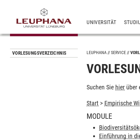
UNIVERSITÄT
STUDI
LEUPHANA
SERVICE
VORL
VORLESUNGSVERZEICHNIS
VORLESUN
Suchen Sie
hier
über 
Start
>
Empirische Wi
MODULE
Biodiversitätsö
Einführung in d