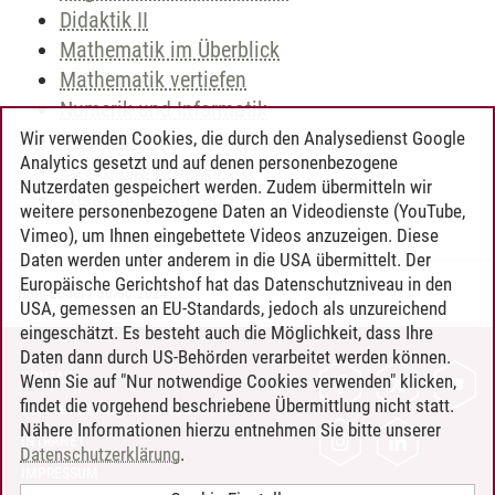
Didaktik II
Mathematik im Überblick
Mathematik vertiefen
Numerik und Informatik
Stochastik
Wir verwenden Cookies, die durch den Analysedienst Google
Analytics gesetzt und auf denen personenbezogene
Zusätzliche Angebote
Nutzerdaten gespeichert werden. Zudem übermitteln wir
Zusätzliche Angebote
weitere personenbezogene Daten an Videodienste (YouTube,
Vimeo), um Ihnen eingebettete Videos anzuzeigen. Diese
Daten werden unter anderem in die USA übermittelt. Der
Europäische Gerichtshof hat das Datenschutzniveau in den
Timo Leder
/
30.06.2024
USA, gemessen an EU-Standards, jedoch als unzureichend
eingeschätzt. Es besteht auch die Möglichkeit, dass Ihre
Daten dann durch US-Behörden verarbeitet werden können.
KONTAKT
Wenn Sie auf "Nur notwendige Cookies verwenden" klicken,
findet die vorgehend beschriebene Übermittlung nicht statt.
LEUPHANA ALS ARBEITGEBER
Nähere Informationen hierzu entnehmen Sie bitte unserer
INTRANET
Datenschutzerklärung
.
IMPRESSUM