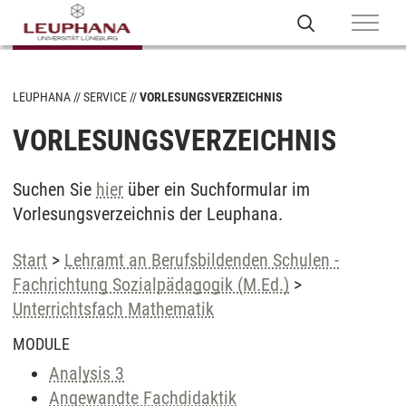
LEUPHANA
SERVICE
VORLESUNGSVERZEICHNIS
VORLESUNGSVERZEICHNIS
Suchen Sie
hier
über ein Suchformular im
Vorlesungsverzeichnis der Leuphana.
Start
>
Lehramt an Berufsbildenden Schulen -
Fachrichtung Sozialpädagogik (M.Ed.)
>
Unterrichtsfach Mathematik
MODULE
Analysis 3
Angewandte Fachdidaktik