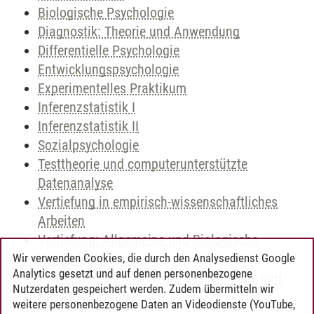
Biologische Psychologie
Diagnostik: Theorie und Anwendung
Differentielle Psychologie
Entwicklungspsychologie
Experimentelles Praktikum
Inferenzstatistik I
Inferenzstatistik II
Sozialpsychologie
Testtheorie und computerunterstützte
Datenanalyse
Vertiefung in empirisch-wissenschaftliches
Arbeiten
Vertiefung: Allgemeine und Biologische
Psychologie
Wir verwenden Cookies, die durch den Analysedienst Google
Analytics gesetzt und auf denen personenbezogene
Vertiefung: Entwicklungs-, Differentielle und
Nutzerdaten gespeichert werden. Zudem übermitteln wir
Sozialpsychologie
weitere personenbezogene Daten an Videodienste (YouTube,