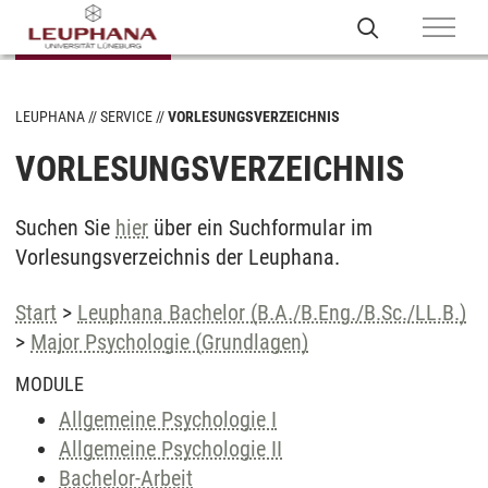
LEUPHANA
SERVICE
VORLESUNGSVERZEICHNIS
VORLESUNGSVERZEICHNIS
Suchen Sie
hier
über ein Suchformular im
Vorlesungsverzeichnis der Leuphana.
Start
>
Leuphana Bachelor (B.A./B.Eng./B.Sc./LL.B.)
>
Major Psychologie (Grundlagen)
MODULE
Allgemeine Psychologie I
Allgemeine Psychologie II
Bachelor-Arbeit