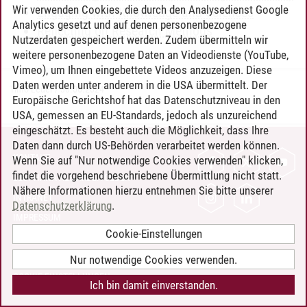
Wir verwenden Cookies, die durch den Analysedienst Google
Engaging with Knowledge and Sciences
Analytics gesetzt und auf denen personenbezogene
Reflecting on Research Methods
Nutzerdaten gespeichert werden. Zudem übermitteln wir
weitere personenbezogene Daten an Videodienste (YouTube,
Vimeo), um Ihnen eingebettete Videos anzuzeigen. Diese
Daten werden unter anderem in die USA übermittelt. Der
Timo Leder
/
30.06.2024
Europäische Gerichtshof hat das Datenschutzniveau in den
USA, gemessen an EU-Standards, jedoch als unzureichend
eingeschätzt. Es besteht auch die Möglichkeit, dass Ihre
Daten dann durch US-Behörden verarbeitet werden können.
KONTAKT
Wenn Sie auf "Nur notwendige Cookies verwenden" klicken,
findet die vorgehend beschriebene Übermittlung nicht statt.
LEUPHANA ALS ARBEITGEBER
Nähere Informationen hierzu entnehmen Sie bitte unserer
INTRANET
Datenschutzerklärung
.
IMPRESSUM
Cookie-Einstellungen
DATENSCHUTZ
BARRIEREFREIHEIT
Nur notwendige Cookies verwenden.
COOKIE-EINSTELLUNGEN
Ich bin damit einverstanden.