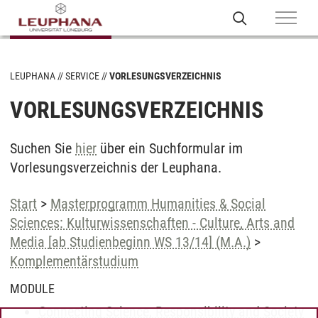
LEUPHANA
SERVICE
VORLESUNGSVERZEICHNIS
VORLESUNGSVERZEICHNIS
Suchen Sie
hier
über ein Suchformular im
Vorlesungsverzeichnis der Leuphana.
Start
>
Masterprogramm Humanities & Social
Sciences: Kulturwissenschaften - Culture, Arts and
Media [ab Studienbeginn WS 13/14] (M.A.)
>
Komplementärstudium
MODULE
Connecting Science, Responsibility and Society