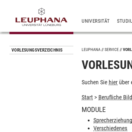
UNIVERSITÄT
STUDI
LEUPHANA
SERVICE
VORL
VORLESUNGSVERZEICHNIS
VORLESUN
Suchen Sie
hier
über 
Start
>
Berufliche Bil
MODULE
Sprecherziehun
Verschiedenes