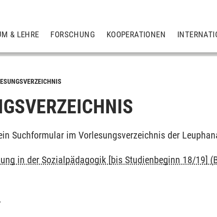
UM & LEHRE
FORSCHUNG
KOOPERATIONEN
INTERNATI
ESUNGSVERZEICHNIS
GSVERZEICHNIS
ein Suchformular im Vorlesungsverzeichnis der Leuphan
dung in der Sozialpädagogik [bis Studienbeginn 18/19] (B
g