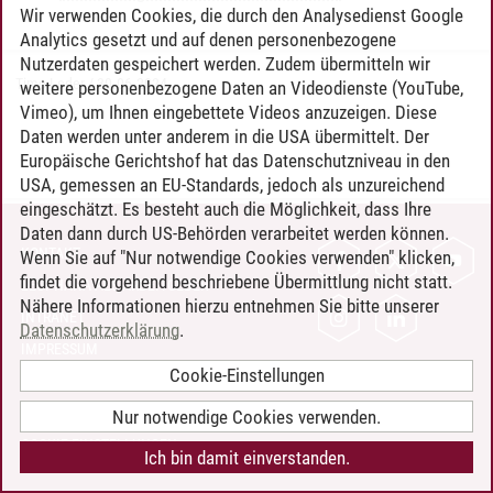
Wir verwenden Cookies, die durch den Analysedienst Google
Analytics gesetzt und auf denen personenbezogene
Nutzerdaten gespeichert werden. Zudem übermitteln wir
Timo Leder
/
30.06.2024
weitere personenbezogene Daten an Videodienste (YouTube,
Vimeo), um Ihnen eingebettete Videos anzuzeigen. Diese
Daten werden unter anderem in die USA übermittelt. Der
Europäische Gerichtshof hat das Datenschutzniveau in den
USA, gemessen an EU-Standards, jedoch als unzureichend
eingeschätzt. Es besteht auch die Möglichkeit, dass Ihre
Daten dann durch US-Behörden verarbeitet werden können.
KONTAKT
Wenn Sie auf "Nur notwendige Cookies verwenden" klicken,
findet die vorgehend beschriebene Übermittlung nicht statt.
LEUPHANA ALS ARBEITGEBER
Nähere Informationen hierzu entnehmen Sie bitte unserer
INTRANET
Datenschutzerklärung
.
IMPRESSUM
Cookie-Einstellungen
DATENSCHUTZ
BARRIEREFREIHEIT
Nur notwendige Cookies verwenden.
COOKIE-EINSTELLUNGEN
Ich bin damit einverstanden.