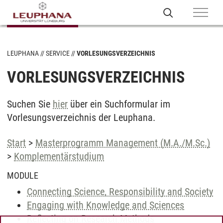
LEUPHANA
SERVICE
VORLESUNGSVERZEICHNIS
VORLESUNGSVERZEICHNIS
Suchen Sie
hier
über ein Suchformular im
Vorlesungsverzeichnis der Leuphana.
Start
>
Masterprogramm Management (M.A./M.Sc.)
>
Komplementärstudium
MODULE
Connecting Science, Responsibility and Society
Engaging with Knowledge and Sciences
Reflecting on Research Methods