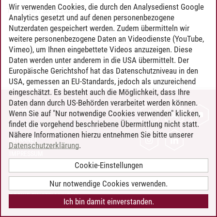
Wir verwenden Cookies, die durch den Analysedienst Google
Timo Leder
/
30.06.2024
Analytics gesetzt und auf denen personenbezogene
Nutzerdaten gespeichert werden. Zudem übermitteln wir
weitere personenbezogene Daten an Videodienste (YouTube,
Vimeo), um Ihnen eingebettete Videos anzuzeigen. Diese
Daten werden unter anderem in die USA übermittelt. Der
Europäische Gerichtshof hat das Datenschutzniveau in den
USA, gemessen an EU-Standards, jedoch als unzureichend
eingeschätzt. Es besteht auch die Möglichkeit, dass Ihre
Daten dann durch US-Behörden verarbeitet werden können.
KONTAKT
Wenn Sie auf "Nur notwendige Cookies verwenden" klicken,
findet die vorgehend beschriebene Übermittlung nicht statt.
LEUPHANA ALS ARBEITGEBER
Nähere Informationen hierzu entnehmen Sie bitte unserer
INTRANET
Datenschutzerklärung
.
IMPRESSUM
Cookie-Einstellungen
DATENSCHUTZ
BARRIEREFREIHEIT
Nur notwendige Cookies verwenden.
COOKIE-EINSTELLUNGEN
Ich bin damit einverstanden.