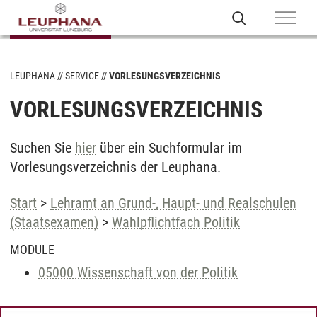
LEUPHANA
SERVICE
VORLESUNGSVERZEICHNIS
VORLESUNGSVERZEICHNIS
Suchen Sie
hier
über ein Suchformular im
Vorlesungsverzeichnis der Leuphana.
Start
>
Lehramt an Grund-, Haupt- und Realschulen
(Staatsexamen)
>
Wahlpflichtfach Politik
MODULE
05000 Wissenschaft von der Politik