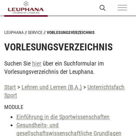
LEUPHANA
SERVICE
VORLESUNGSVERZEICHNIS
VORLESUNGSVERZEICHNIS
Suchen Sie
hier
über ein Suchformular im
Vorlesungsverzeichnis der Leuphana.
Start
>
Lehren und Lernen (B.A.)
>
Unterrichtsfach
Sport
MODULE
Einführung in die Sportwissenschaften
Gesundheits- und
gesellschaftswissenschaftliche Grundlagen