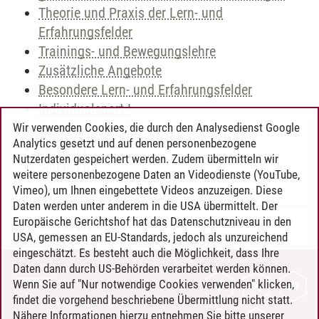
Theorie und Praxis der Lern- und
Erfahrungsfelder
Trainings- und Bewegungslehre
Zusätzliche Angebote
Besondere Lern- und Erfahrungsfelder
Individualsport I
Individualsport II
Wir verwenden Cookies, die durch den Analysedienst Google
Analytics gesetzt und auf denen personenbezogene
Spielen I
Nutzerdaten gespeichert werden. Zudem übermitteln wir
Spielen II
weitere personenbezogene Daten an Videodienste (YouTube,
Vimeo), um Ihnen eingebettete Videos anzuzeigen. Diese
Daten werden unter anderem in die USA übermittelt. Der
Europäische Gerichtshof hat das Datenschutzniveau in den
Timo Leder
/
30.06.2024
USA, gemessen an EU-Standards, jedoch als unzureichend
eingeschätzt. Es besteht auch die Möglichkeit, dass Ihre
Daten dann durch US-Behörden verarbeitet werden können.
KONTAKT
Wenn Sie auf "Nur notwendige Cookies verwenden" klicken,
findet die vorgehend beschriebene Übermittlung nicht statt.
LEUPHANA ALS ARBEITGEBER
Nähere Informationen hierzu entnehmen Sie bitte unserer