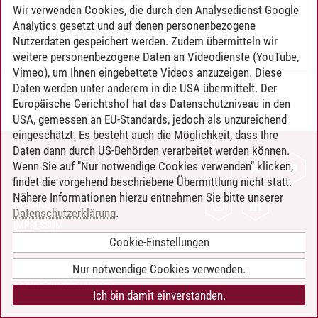
Wir verwenden Cookies, die durch den Analysedienst Google
Medien und Digitale Kulturen: Soziale
Analytics gesetzt und auf denen personenbezogene
Organisation
Nutzerdaten gespeichert werden. Zudem übermitteln wir
weitere personenbezogene Daten an Videodienste (YouTube,
Vimeo), um Ihnen eingebettete Videos anzuzeigen. Diese
Daten werden unter anderem in die USA übermittelt. Der
Timo Leder
/
30.06.2024
Europäische Gerichtshof hat das Datenschutzniveau in den
USA, gemessen an EU-Standards, jedoch als unzureichend
eingeschätzt. Es besteht auch die Möglichkeit, dass Ihre
Daten dann durch US-Behörden verarbeitet werden können.
KONTAKT
Wenn Sie auf "Nur notwendige Cookies verwenden" klicken,
findet die vorgehend beschriebene Übermittlung nicht statt.
LEUPHANA ALS ARBEITGEBER
Nähere Informationen hierzu entnehmen Sie bitte unserer
INTRANET
Datenschutzerklärung
.
IMPRESSUM
Cookie-Einstellungen
DATENSCHUTZ
BARRIEREFREIHEIT
Nur notwendige Cookies verwenden.
COOKIE-EINSTELLUNGEN
Ich bin damit einverstanden.