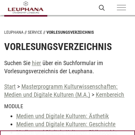
LEUPHANA
SERVICE
VORLESUNGSVERZEICHNIS
VORLESUNGSVERZEICHNIS
Suchen Sie
hier
über ein Suchformular im
Vorlesungsverzeichnis der Leuphana.
Start
>
Masterprogramm Kulturwissenschaften:
Medien und Digitale Kulturen (M.A.)
>
Kernbereich
MODULE
Medien und Digitale Kulturen: Ästhetik
Medien und Digitale Kulturen: Geschichte
Medien und Digitale Kulturen: Philosophie