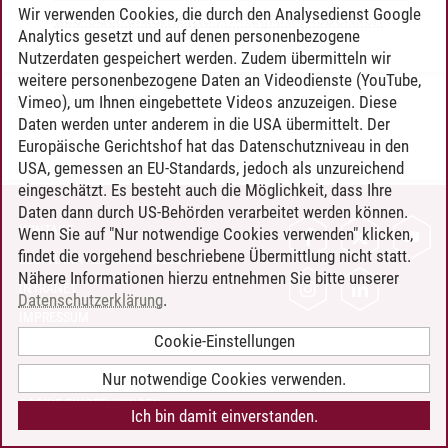
Wir verwenden Cookies, die durch den Analysedienst Google
des Sachunterrichts / Integrationsbereich
Analytics gesetzt und auf denen personenbezogene
Nutzerdaten gespeichert werden. Zudem übermitteln wir
weitere personenbezogene Daten an Videodienste (YouTube,
Vimeo), um Ihnen eingebettete Videos anzuzeigen. Diese
Timo Leder
/
30.06.2024
Daten werden unter anderem in die USA übermittelt. Der
Europäische Gerichtshof hat das Datenschutzniveau in den
USA, gemessen an EU-Standards, jedoch als unzureichend
eingeschätzt. Es besteht auch die Möglichkeit, dass Ihre
Daten dann durch US-Behörden verarbeitet werden können.
KONTAKT
Wenn Sie auf "Nur notwendige Cookies verwenden" klicken,
findet die vorgehend beschriebene Übermittlung nicht statt.
LEUPHANA ALS ARBEITGEBER
Nähere Informationen hierzu entnehmen Sie bitte unserer
INTRANET
Datenschutzerklärung
.
IMPRESSUM
Cookie-Einstellungen
DATENSCHUTZ
BARRIEREFREIHEIT
Nur notwendige Cookies verwenden.
COOKIE-EINSTELLUNGEN
Ich bin damit einverstanden.