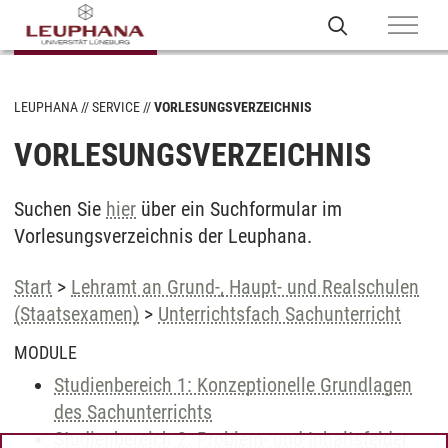
LEUPHANA
SERVICE
VORLESUNGSVERZEICHNIS
VORLESUNGSVERZEICHNIS
Suchen Sie
hier
über ein Suchformular im
Vorlesungsverzeichnis der Leuphana.
Start
>
Lehramt an Grund-, Haupt- und Realschulen
(Staatsexamen)
>
Unterrichtsfach Sachunterricht
MODULE
Studienbereich 1: Konzeptionelle Grundlagen
des Sachunterrichts
Studienbereich 2: Problem- und Inhaltsfelder