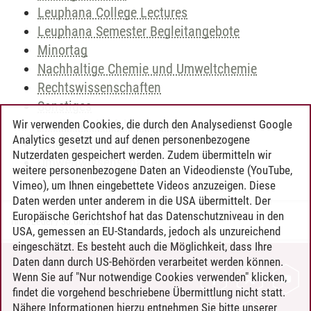
Leuphana College Lectures
Leuphana Semester Begleitangebote
Minortag
Nachhaltige Chemie und Umweltchemie
Rechtswissenschaften
Sonstiges
Studienverlaufsbetreuung
Wir verwenden Cookies, die durch den Analysedienst Google
Analytics gesetzt und auf denen personenbezogene
Studium Individuale
Nutzerdaten gespeichert werden. Zudem übermitteln wir
Umweltwissenschaften
weitere personenbezogene Daten an Videodienste (YouTube,
Vimeo), um Ihnen eingebettete Videos anzuzeigen. Diese
Daten werden unter anderem in die USA übermittelt. Der
Europäische Gerichtshof hat das Datenschutzniveau in den
Timo Leder
/
30.06.2024
USA, gemessen an EU-Standards, jedoch als unzureichend
eingeschätzt. Es besteht auch die Möglichkeit, dass Ihre
Daten dann durch US-Behörden verarbeitet werden können.
KONTAKT
Wenn Sie auf "Nur notwendige Cookies verwenden" klicken,
findet die vorgehend beschriebene Übermittlung nicht statt.
LEUPHANA ALS ARBEITGEBER
Nähere Informationen hierzu entnehmen Sie bitte unserer