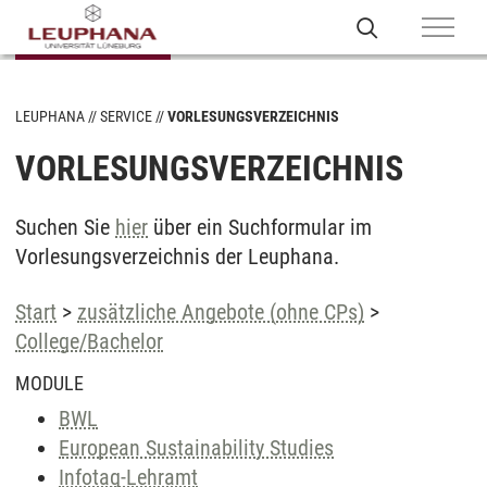
LEUPHANA
SERVICE
VORLESUNGSVERZEICHNIS
VORLESUNGSVERZEICHNIS
Suchen Sie
hier
über ein Suchformular im
Vorlesungsverzeichnis der Leuphana.
Start
>
zusätzliche Angebote (ohne CPs)
>
College/Bachelor
MODULE
BWL
European Sustainability Studies
Infotag-Lehramt