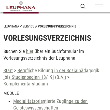
LEUPHANA
SERVICE
VORLESUNGSVERZEICHNIS
VORLESUNGSVERZEICHNIS
Suchen Sie
hier
über ein Suchformular im
Vorlesungsverzeichnis der Leuphana.
Start
>
Berufliche Bildung in der Sozialpädagogik
[bis Studienbeginn 18/19] (B.A.)
>
Komplementärstudium
MODULE
Medialitätsorientierte Zugänge zu den
Geisteswissenschaften