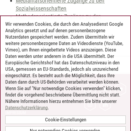
Medialitätsorientierte Zugänge zu den
Sozialwissenschaften
Methodenorientierte Zugänge zu den
Sozialwissenschaften
Wir verwenden Cookies, die durch den Analysedienst Google
Analytics gesetzt und auf denen personenbezogene
Praxisorientierte Zugänge zu den
Nutzerdaten gespeichert werden. Zudem übermitteln wir
Sozialwissenschaften
weitere personenbezogene Daten an Videodienste (YouTube,
Vimeo), um Ihnen eingebettete Videos anzuzeigen. Diese
Daten werden unter anderem in die USA übermittelt. Der
Europäische Gerichtshof hat das Datenschutzniveau in den
Timo Leder
/
30.06.2024
USA, gemessen an EU-Standards, jedoch als unzureichend
eingeschätzt. Es besteht auch die Möglichkeit, dass Ihre
Daten dann durch US-Behörden verarbeitet werden können.
KONTAKT
Wenn Sie auf "Nur notwendige Cookies verwenden" klicken,
findet die vorgehend beschriebene Übermittlung nicht statt.
LEUPHANA ALS ARBEITGEBER
Nähere Informationen hierzu entnehmen Sie bitte unserer
INTRANET
Datenschutzerklärung
.
IMPRESSUM
Cookie-Einstellungen
DATENSCHUTZ
BARRIEREFREIHEIT
Nur notwendige Cookies verwenden.