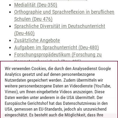
Medialität (Deu-350)
Orthographie und Sprachreflexion in beruflichen
Schulen (Deu 476)
Sprachliche Diversität im Deutschunterricht
(Deu-460)
Zusätzliche Angebote
Aufgaben im Sprachunterricht (Deu-480)
Forschungspropädeutikum (Forschung zu
Kompetenzbereichen) (Deu 425)
Kommunikationsprozesse in beruflichen
Wir verwenden Cookies, die durch den Analysedienst Google
Analytics gesetzt und auf denen personenbezogene
Situationen (Deu 451)
Nutzerdaten gespeichert werden. Zudem übermitteln wir
Vertiefung Literaturdidaktik (Deu-471)
weitere personenbezogene Daten an Videodienste (YouTube,
Vimeo), um Ihnen eingebettete Videos anzuzeigen. Diese
Daten werden unter anderem in die USA übermittelt. Der
Europäische Gerichtshof hat das Datenschutzniveau in den
Timo Leder
/
30.06.2024
USA, gemessen an EU-Standards, jedoch als unzureichend
eingeschätzt. Es besteht auch die Möglichkeit, dass Ihre