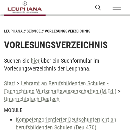
LEUPHANA
SERVICE
VORLESUNGSVERZEICHNIS
VORLESUNGSVERZEICHNIS
Suchen Sie
hier
über ein Suchformular im
Vorlesungsverzeichnis der Leuphana.
Start
>
Lehramt an Berufsbildenden Schulen -
Fachrichtung Wirtschaftswissenschaften (M.Ed.)
>
Unterrichtsfach Deutsch
MODULE
Kompetenzorientierter Deutschunterricht an
berufsbildenden Schulen (Deu 470)