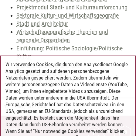
Projektmodul Stadt- und Kulturraumforschung
Sektorale Kultur- und Wirtschaftsgeografie
Stadt und Architektur
Wirtschaftsgeografische Theorien und
regionale Disparitäten
Einführung: Politische Soziologie/Politische
Kultur
Geschichte der Gegenwart
Wir verwenden Cookies, die durch den Analysedienst Google
Analytics gesetzt und auf denen personenbezogene
Geschichte schreiben
Nutzerdaten gespeichert werden. Zudem übermitteln wir
Ordnungen des Wissens
weitere personenbezogene Daten an Videodienste (YouTube,
Vimeo), um Ihnen eingebettete Videos anzuzeigen. Diese
Daten werden unter anderem in die USA übermittelt. Der
Europäische Gerichtshof hat das Datenschutzniveau in den
Timo Leder
/
30.06.2024
USA, gemessen an EU-Standards, jedoch als unzureichend
eingeschätzt. Es besteht auch die Möglichkeit, dass Ihre
Daten dann durch US-Behörden verarbeitet werden können.
KONTAKT
Wenn Sie auf "Nur notwendige Cookies verwenden" klicken,