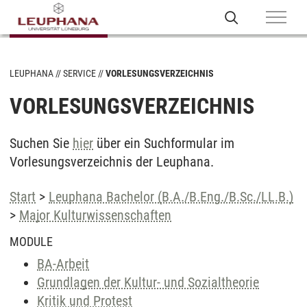
LEUPHANA
SERVICE
VORLESUNGSVERZEICHNIS
VORLESUNGSVERZEICHNIS
Suchen Sie
hier
über ein Suchformular im
Vorlesungsverzeichnis der Leuphana.
Start
>
Leuphana Bachelor (B.A./B.Eng./B.Sc./LL.B.)
>
Major Kulturwissenschaften
MODULE
BA-Arbeit
Grundlagen der Kultur- und Sozialtheorie
Kritik und Protest