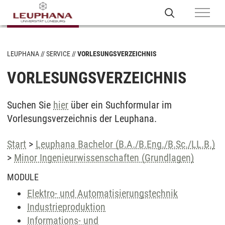
LEUPHANA
SERVICE
VORLESUNGSVERZEICHNIS
VORLESUNGSVERZEICHNIS
Suchen Sie
hier
über ein Suchformular im
Vorlesungsverzeichnis der Leuphana.
Start
>
Leuphana Bachelor (B.A./B.Eng./B.Sc./LL.B.)
>
Minor Ingenieurwissenschaften (Grundlagen)
MODULE
Elektro- und Automatisierungstechnik
Industrieproduktion
Informations- und