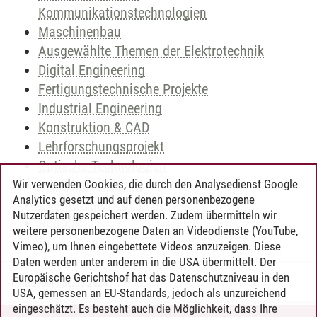
Kommunikationstechnologien
Maschinenbau
Ausgewählte Themen der Elektrotechnik
Digital Engineering
Fertigungstechnische Projekte
Industrial Engineering
Konstruktion & CAD
Lehrforschungsprojekt
Optische Technologien
Produktgestaltung
Wir verwenden Cookies, die durch den Analysedienst Google
Analytics gesetzt und auf denen personenbezogene
Qualitätsmanagement
Nutzerdaten gespeichert werden. Zudem übermitteln wir
Robotik
weitere personenbezogene Daten an Videodienste (YouTube,
Vimeo), um Ihnen eingebettete Videos anzuzeigen. Diese
Daten werden unter anderem in die USA übermittelt. Der
Europäische Gerichtshof hat das Datenschutzniveau in den
Timo Leder
/
30.06.2024
USA, gemessen an EU-Standards, jedoch als unzureichend
eingeschätzt. Es besteht auch die Möglichkeit, dass Ihre