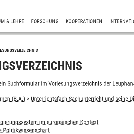
UM & LEHRE
FORSCHUNG
KOOPERATIONEN
INTERNATI
ESUNGSVERZEICHNIS
GSVERZEICHNIS
ein Suchformular im Vorlesungsverzeichnis der Leuphan
rnen (B.A.)
>
Unterrichtsfach Sachunterricht und seine Di
gierungssystem im europäischen Kontext
e Politikwissenschaft