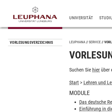
UNIVERSITÄT
STUDI
LEUPHANA
SERVICE
VORL
VORLESUNGSVERZEICHNIS
VORLESUN
Suchen Sie
hier
über 
Start
>
Lehren und Le
MODULE
Das deutsche Re
Einführung in di