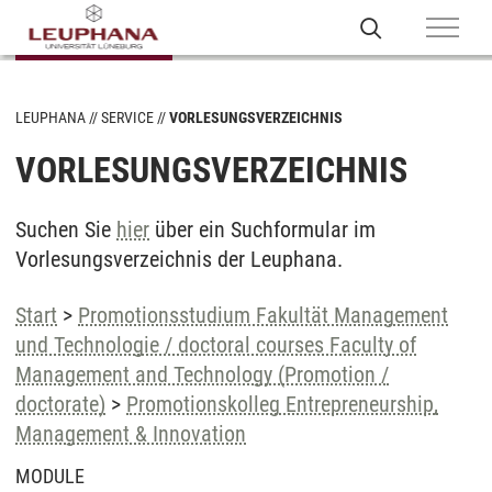
LEUPHANA
SERVICE
VORLESUNGSVERZEICHNIS
VORLESUNGSVERZEICHNIS
Suchen Sie
hier
über ein Suchformular im
Vorlesungsverzeichnis der Leuphana.
Start
>
Promotionsstudium Fakultät Management
und Technologie / doctoral courses Faculty of
Management and Technology (Promotion /
doctorate)
>
Promotionskolleg Entrepreneurship,
Management & Innovation
MODULE