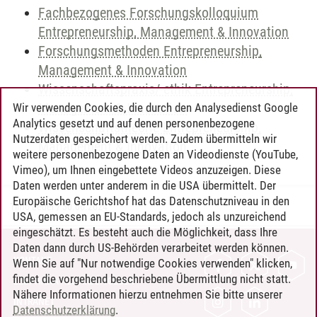
Fachbezogenes Forschungskolloquium
Entrepreneurship, Management & Innovation
Forschungsmethoden Entrepreneurship,
Management & Innovation
Wissenschaftspraxis/-ethik Entrepreneurship,
Management & Innovation
Wir verwenden Cookies, die durch den Analysedienst Google
Analytics gesetzt und auf denen personenbezogene
Wissenschaftstheorie Entrepreneurship,
Nutzerdaten gespeichert werden. Zudem übermitteln wir
Management & Innovation
weitere personenbezogene Daten an Videodienste (YouTube,
Vimeo), um Ihnen eingebettete Videos anzuzeigen. Diese
Daten werden unter anderem in die USA übermittelt. Der
Europäische Gerichtshof hat das Datenschutzniveau in den
Timo Leder
/
30.06.2024
USA, gemessen an EU-Standards, jedoch als unzureichend
eingeschätzt. Es besteht auch die Möglichkeit, dass Ihre
Daten dann durch US-Behörden verarbeitet werden können.
KONTAKT
Wenn Sie auf "Nur notwendige Cookies verwenden" klicken,
findet die vorgehend beschriebene Übermittlung nicht statt.
LEUPHANA ALS ARBEITGEBER
Nähere Informationen hierzu entnehmen Sie bitte unserer
INTRANET
Datenschutzerklärung
.