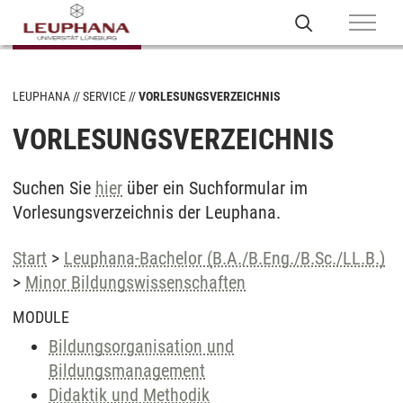
LEUPHANA
SERVICE
VORLESUNGSVERZEICHNIS
VORLESUNGSVERZEICHNIS
Suchen Sie
hier
über ein Suchformular im
Vorlesungsverzeichnis der Leuphana.
Start
>
Leuphana-Bachelor (B.A./B.Eng./B.Sc./LL.B.)
>
Minor Bildungswissenschaften
MODULE
Bildungsorganisation und
Bildungsmanagement
Didaktik und Methodik