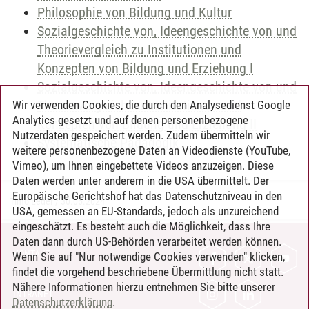
Philosophie von Bildung und Kultur
Sozialgeschichte von, Ideengeschichte von und
Theorievergleich zu Institutionen und
Konzepten von Bildung und Erziehung I
Sozialgeschichte von, Ideengeschichte von und
Theorievergleich zu Institutionen und
Wir verwenden Cookies, die durch den Analysedienst Google
Analytics gesetzt und auf denen personenbezogene
Konzepten von Bildung und Erziehung II
Nutzerdaten gespeichert werden. Zudem übermitteln wir
Systematische Pädagogik
weitere personenbezogene Daten an Videodienste (YouTube,
Vimeo), um Ihnen eingebettete Videos anzuzeigen. Diese
Daten werden unter anderem in die USA übermittelt. Der
Europäische Gerichtshof hat das Datenschutzniveau in den
Timo Leder
/
30.06.2024
USA, gemessen an EU-Standards, jedoch als unzureichend
eingeschätzt. Es besteht auch die Möglichkeit, dass Ihre
Daten dann durch US-Behörden verarbeitet werden können.
KONTAKT
Wenn Sie auf "Nur notwendige Cookies verwenden" klicken,
findet die vorgehend beschriebene Übermittlung nicht statt.
LEUPHANA ALS ARBEITGEBER
Nähere Informationen hierzu entnehmen Sie bitte unserer
INTRANET
Datenschutzerklärung
.