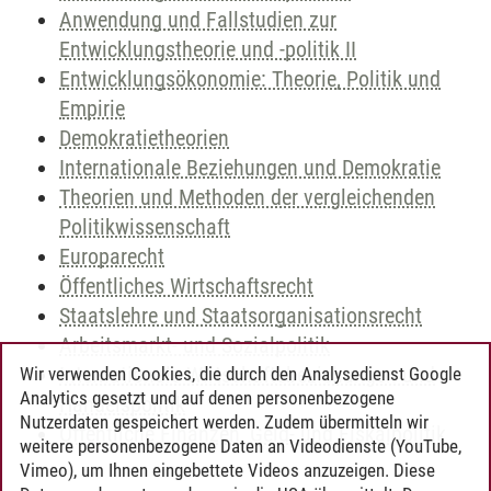
Anwendung und Fallstudien zur
Entwicklungstheorie und -politik II
Entwicklungsökonomie: Theorie, Politik und
Empirie
Demokratietheorien
Internationale Beziehungen und Demokratie
Theorien und Methoden der vergleichenden
Politikwissenschaft
Europarecht
Öffentliches Wirtschaftsrecht
Staatslehre und Staatsorganisationsrecht
Arbeitsmarkt- und Sozialpolitik
Internationale Wirtschaftsbeziehungen und
Wir verwenden Cookies, die durch den Analysedienst Google
Analytics gesetzt und auf denen personenbezogene
Handelspolitik
Nutzerdaten gespeichert werden. Zudem übermitteln wir
Öffentliche Finanzen, Geld- und Fiskalpolitik
weitere personenbezogene Daten an Videodienste (YouTube,
Vimeo), um Ihnen eingebettete Videos anzuzeigen. Diese