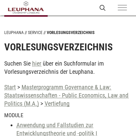
LEUPHANA
SERVICE
VORLESUNGSVERZEICHNIS
VORLESUNGSVERZEICHNIS
Suchen Sie
hier
über ein Suchformular im
Vorlesungsverzeichnis der Leuphana.
Start
>
Masterprogramm Governance & Law:
Staatswissenschaften - Public Economics, Law and
Politics (M.A.)
>
Vertiefung
MODULE
Anwendung und Fallstudien zur
Entwicklungstheorie und -politik I