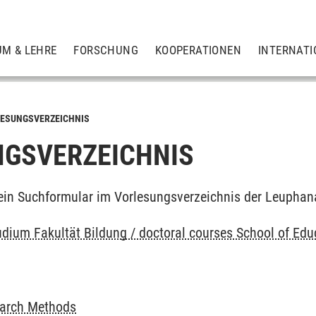
UM & LEHRE
FORSCHUNG
KOOPERATIONEN
INTERNATI
ESUNGSVERZEICHNIS
GSVERZEICHNIS
ein Suchformular im Vorlesungsverzeichnis der Leuphan
dium Fakultät Bildung / doctoral courses School of Educ
earch Methods