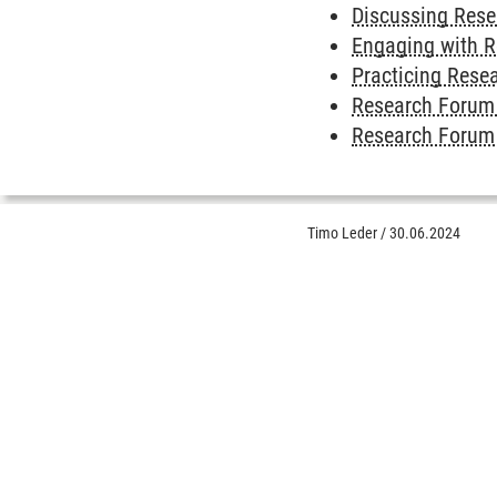
Discussing Rese
Engaging with R
Practicing Resea
Research Forum 
Research Forum 
Timo Leder
/
30.06.2024