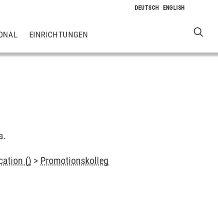
ONAL
EINRICHTUNGEN
a.
ation ()
>
Promotionskolleg