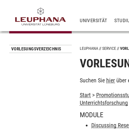
UNIVERSITÄT
STUDI
LEUPHANA
SERVICE
VORL
VORLESUNGSVERZEICHNIS
VORLESUN
Suchen Sie
hier
über 
Start
>
Promotionsstu
Unterrichtsforschung
MODULE
Discussing Res