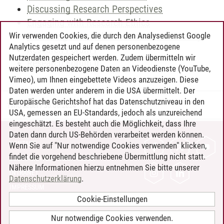
Discussing Research Perspectives
Engaging with Research Ethics
Practicing Research for Science and Society
Wir verwenden Cookies, die durch den Analysedienst Google
Analytics gesetzt und auf denen personenbezogene
Research Forum I
Nutzerdaten gespeichert werden. Zudem übermitteln wir
Research Forum II
weitere personenbezogene Daten an Videodienste (YouTube,
Vimeo), um Ihnen eingebettete Videos anzuzeigen. Diese
Daten werden unter anderem in die USA übermittelt. Der
Europäische Gerichtshof hat das Datenschutzniveau in den
Timo Leder
/
30.06.2024
USA, gemessen an EU-Standards, jedoch als unzureichend
eingeschätzt. Es besteht auch die Möglichkeit, dass Ihre
Daten dann durch US-Behörden verarbeitet werden können.
KONTAKT
Wenn Sie auf "Nur notwendige Cookies verwenden" klicken,
findet die vorgehend beschriebene Übermittlung nicht statt.
LEUPHANA ALS ARBEITGEBER
Nähere Informationen hierzu entnehmen Sie bitte unserer
INTRANET
Datenschutzerklärung
.
IMPRESSUM
Cookie-Einstellungen
DATENSCHUTZ
BARRIEREFREIHEIT
Nur notwendige Cookies verwenden.