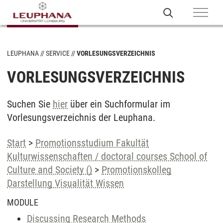
LEUPHANA
SERVICE
VORLESUNGSVERZEICHNIS
VORLESUNGSVERZEICHNIS
Suchen Sie
hier
über ein Suchformular im
Vorlesungsverzeichnis der Leuphana.
Start
>
Promotionsstudium Fakultät
Kulturwissenschaften / doctoral courses School of
Culture and Society ()
>
Promotionskolleg
Darstellung Visualität Wissen
MODULE
Discussing Research Methods