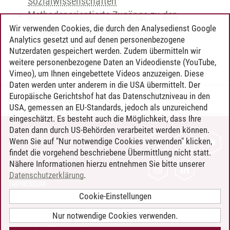
Sozialwissenschaften
Methodenorientierte Zugänge zu den
Sozialwissenschaften
Wir verwenden Cookies, die durch den Analysedienst Google
Analytics gesetzt und auf denen personenbezogene
Praxisorientierte Zugänge zu den
Nutzerdaten gespeichert werden. Zudem übermitteln wir
Sozialwissenschaften
weitere personenbezogene Daten an Videodienste (YouTube,
Vimeo), um Ihnen eingebettete Videos anzuzeigen. Diese
Daten werden unter anderem in die USA übermittelt. Der
Europäische Gerichtshof hat das Datenschutzniveau in den
Timo Leder
/
30.06.2024
USA, gemessen an EU-Standards, jedoch als unzureichend
eingeschätzt. Es besteht auch die Möglichkeit, dass Ihre
Daten dann durch US-Behörden verarbeitet werden können.
KONTAKT
Wenn Sie auf "Nur notwendige Cookies verwenden" klicken,
findet die vorgehend beschriebene Übermittlung nicht statt.
LEUPHANA ALS ARBEITGEBER
Nähere Informationen hierzu entnehmen Sie bitte unserer
INTRANET
Datenschutzerklärung
.
IMPRESSUM
Cookie-Einstellungen
DATENSCHUTZ
BARRIEREFREIHEIT
Nur notwendige Cookies verwenden.
COOKIE-EINSTELLUNGEN