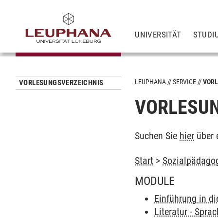
UNIVERSITÄT
STUDI
LEUPHANA
SERVICE
VORL
VORLESUNGSVERZEICHNIS
VORLESUN
Suchen Sie
hier
über 
Start
>
Sozialpädagog
MODULE
Einführung in di
Literatur - Spra