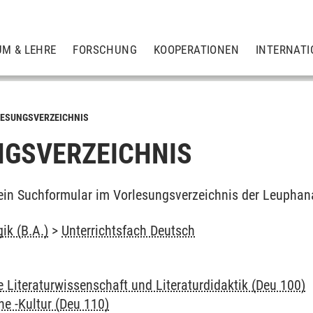
UM & LEHRE
FORSCHUNG
KOOPERATIONEN
INTERNATI
ESUNGSVERZEICHNIS
GSVERZEICHNIS
ein Suchformular im Vorlesungsverzeichnis der Leuphan
ik (B.A.)
>
Unterrichtsfach Deutsch
e Literaturwissenschaft und Literaturdidaktik (Deu 100)
che -Kultur (Deu 110)