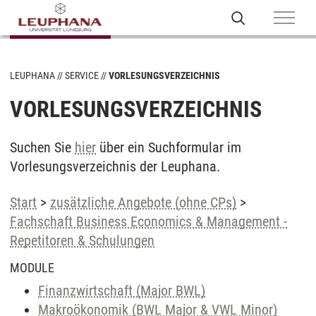
LEUPHANA
SERVICE
VORLESUNGSVERZEICHNIS
VORLESUNGSVERZEICHNIS
Suchen Sie
hier
über ein Suchformular im
Vorlesungsverzeichnis der Leuphana.
Start
>
zusätzliche Angebote (ohne CPs)
>
Fachschaft Business Economics & Management -
Repetitoren & Schulungen
MODULE
Finanzwirtschaft (Major BWL)
Makroökonomik (BWL Major & VWL Minor)