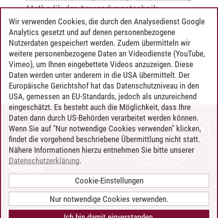
Methodik der Anwendungstechnik
(Wirtschaftsinformatik Major)
Wir verwenden Cookies, die durch den Analysedienst Google
Analytics gesetzt und auf denen personenbezogene
Prinzipien der BWL (Minor BWL)
Nutzerdaten gespeichert werden. Zudem übermitteln wir
Statistics I & Mathematics I (IBAE Major)
weitere personenbezogene Daten an Videodienste (YouTube,
Vimeo), um Ihnen eingebettete Videos anzuzeigen. Diese
Daten werden unter anderem in die USA übermittelt. Der
Europäische Gerichtshof hat das Datenschutzniveau in den
Timo Leder
/
30.06.2024
USA, gemessen an EU-Standards, jedoch als unzureichend
eingeschätzt. Es besteht auch die Möglichkeit, dass Ihre
Daten dann durch US-Behörden verarbeitet werden können.
KONTAKT
Wenn Sie auf "Nur notwendige Cookies verwenden" klicken,
findet die vorgehend beschriebene Übermittlung nicht statt.
LEUPHANA ALS ARBEITGEBER
Nähere Informationen hierzu entnehmen Sie bitte unserer
INTRANET
Datenschutzerklärung
.
IMPRESSUM
Cookie-Einstellungen
DATENSCHUTZ
BARRIEREFREIHEIT
Nur notwendige Cookies verwenden.
COOKIE-EINSTELLUNGEN
Ich bin damit einverstanden.