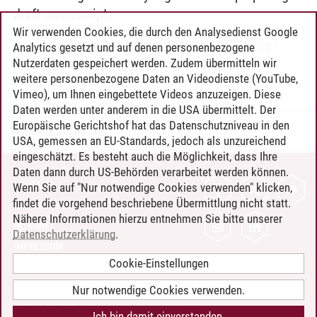
draft manuscript.
Wir verwenden Cookies, die durch den Analysedienst Google
Leuphana Bachelor
-
Major Digital Media
-
Analytics gesetzt und auf denen personenbezogene
Research Colloquium
Nutzerdaten gespeichert werden. Zudem übermitteln wir
weitere personenbezogene Daten an Videodienste (YouTube,
Vimeo), um Ihnen eingebettete Videos anzuzeigen. Diese
Daten werden unter anderem in die USA übermittelt. Der
Europäische Gerichtshof hat das Datenschutzniveau in den
Timo Leder
/
30.06.2024
USA, gemessen an EU-Standards, jedoch als unzureichend
eingeschätzt. Es besteht auch die Möglichkeit, dass Ihre
Daten dann durch US-Behörden verarbeitet werden können.
KONTAKT
Wenn Sie auf "Nur notwendige Cookies verwenden" klicken,
findet die vorgehend beschriebene Übermittlung nicht statt.
LEUPHANA ALS ARBEITGEBER
Nähere Informationen hierzu entnehmen Sie bitte unserer
INTRANET
Datenschutzerklärung
.
IMPRESSUM
Cookie-Einstellungen
DATENSCHUTZ
BARRIEREFREIHEIT
Nur notwendige Cookies verwenden.
COOKIE-EINSTELLUNGEN
Ich bin damit einverstanden.