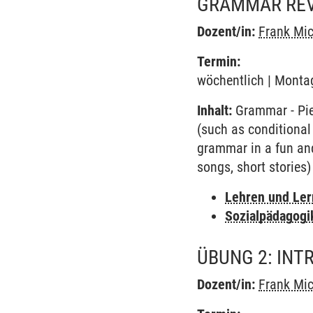
GRAMMAR RE
Dozent/in:
Frank Mi
Termin:
wöchentlich | Montag
Inhalt:
Grammar - Piec
(such as conditional
grammar in a fun and 
songs, short stories)
Lehren und Le
Sozialpädagogi
ÜBUNG 2: INT
Dozent/in:
Frank Mi