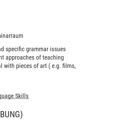
eminarraum
nd specific grammar issues
ent approaches of teaching
with pieces of art ( e.g. films,
uage Skills
ÜBUNG)