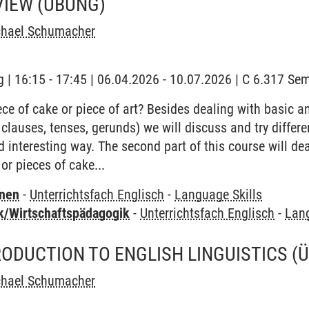
VIEW
(ÜBUNG)
chael Schumacher
 | 16:15 - 17:45 | 06.04.2026 - 10.07.2026 | C 6.317 S
e of cake or piece of art? Besides dealing with basic a
 clauses, tenses, gerunds) we will discuss and try differ
interesting way. The second part of this course will deal 
 or pieces of cake...
rnen
-
Unterrichtsfach Englisch
-
Language Skills
k/Wirtschaftspädagogik
-
Unterrichtsfach Englisch
-
Lang
RODUCTION TO ENGLISH LINGUISTICS
(
chael Schumacher