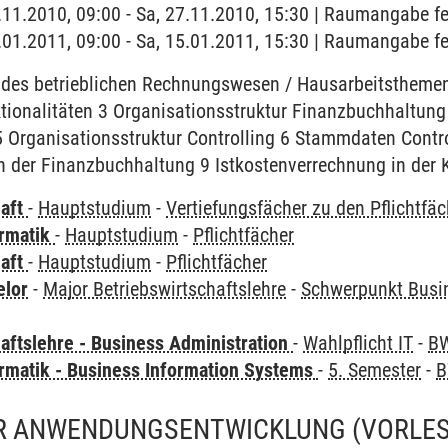
7.11.2010, 09:00 - Sa, 27.11.2010, 15:30 | Raumangabe fe
5.01.2011, 09:00 - Sa, 15.01.2011, 15:30 | Raumangabe fe
des betrieblichen Rechnungswesen / Hausarbeitsthemen 
ktionalitäten 3 Organisationsstruktur Finanzbuchhaltu
 Organisationsstruktur Controlling 6 Stammdaten Contro
in der Finanzbuchhaltung 9 Istkostenverrechnung in der
haft
-
Hauptstudium
-
Vertiefungsfächer zu den Pflichtfä
ormatik
-
Hauptstudium
-
Pflichtfächer
haft
-
Hauptstudium
-
Pflichtfächer
elor
-
Major Betriebswirtschaftslehre
-
Schwerpunkt Busi
aftslehre - Business Administration
-
Wahlpflicht IT
-
BW
ormatik - Business Information Systems
-
5. Semester
-
B
R ANWENDUNGSENTWICKLUNG
(VORLE