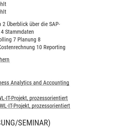
hlt
hlt
2 Überblick über die SAP-
ng 4 Stammdaten
lling 7 Planung 8
 Kostenrechnung 10 Reporting
chern
ness Analytics and Accounting
L-IT-Projekt, prozessorientiert
WL-IT-Projekt, prozessorientiert
SUNG/SEMINAR)