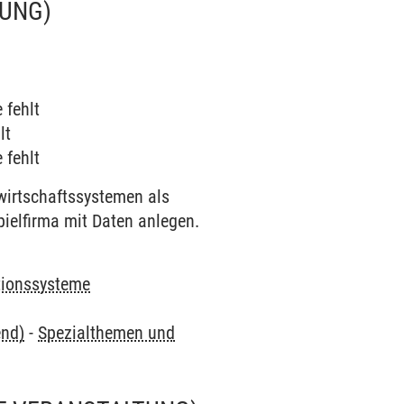
UNG)
 fehlt
lt
 fehlt
irtschaftssystemen als
ipielfirma mit Daten anlegen.
ationssysteme
end)
-
Spezialthemen und