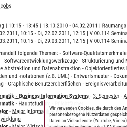
acobs
ag | 10:15 - 13:45 | 18.10.2010 - 04.02.2011 | Raumanga
2.02.2011, 10:15 - Di, 22.02.2011, 12:15 | V 00.114 Semin
9.03.2011, 10:15 - Di, 29.03.2011, 12:15 | V 00.114 Semi
andelt folgende Themen: - Software-Qualitätsmerkmale -
 - Softwareentwicklungswerkzeuge - Strukturierung und
e Abstraktion und Datenabstraktion - Objektorientiertes
en und -notationen (z.B. UML) - Entwurfsmuster - Doku
- Graphische Benutzeroberflächen - Ereignisverarbeit
ormatik - Business Information Systems
-
3. Semester
-
A
ormatik
-
Hauptstudium
-
Pflichtfächer
Wir verwenden Cookies, die durch den An
elor
-
Major Informatik & Wirtschaftsinformatik (auslauf
personenbezogene Nutzerdaten gespeich
wicklung
Daten an Videodienste (YouTube, Vimeo),
elor
-
Major Wirtschaftsinformatik
-
Methodik der Anwen
werden unter anderem in die USA übermit