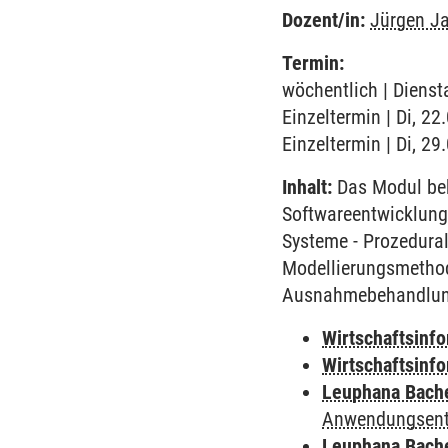
Dozent/in:
Jürgen J
Termin:
wöchentlich | Dienst
Einzeltermin | Di, 2
Einzeltermin | Di, 2
Inhalt:
Das Modul beh
Softwareentwicklung
Systeme - Prozedural
Modellierungsmethod
Ausnahmebehandlung 
Wirtschaftsinf
Wirtschaftsinf
Leuphana Bach
Anwendungsent
Leuphana Bach