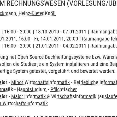
IM RECHNUNGSWESEN
(VORLESUNG/ÜB
ockmann
,
Heinz-Dieter Knöll
g | 16:00 - 20:00 | 18.10.2010 - 07.01.2011 | Raumangabe
4.01.2011, 16:00 - Fr, 14.01.2011, 20:00 | Raumangabe feh
g | 16:00 - 20:00 | 21.01.2011 - 04.02.2011 | Raumangabe
tung hat Open Source Buchhaltungssysteme bzw. Warenw
ollen die Studies je ein System installieren und eine Be
 fertige System getestet, vorgeführt und bewertet werden.
elor
-
Minor Wirtschaftsinformatik
-
Betriebliche Inform
ormatik
-
Hauptstudium
-
Pflichtfächer
elor
-
Major Informatik & Wirtschaftsinformatik (auslauf
r Wirtschaftsinformatik