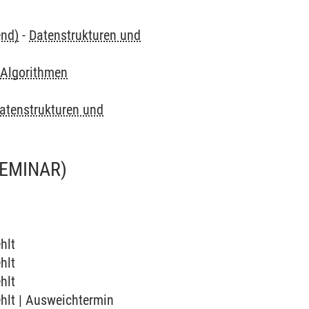
end)
-
Datenstrukturen und
 Algorithmen
atenstrukturen und
SEMINAR)
hlt
hlt
hlt
ehlt | Ausweichtermin