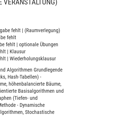
TE VERANSTALTUNG)
ngabe fehlt | (Raumverlegung)
be fehlt
be fehlt | optionale Übungen
hlt | Klausur
ehlt | Wiederholungsklausur
 und Algorithmen Grundlegende
ks, Hash-Tabellen) -
ume, höhenbalancierte Bäume,
ientierte Basisalgorithmen und
raphen (Tiefen- und
-Methode - Dynamische
lgorithmen, Stochastische