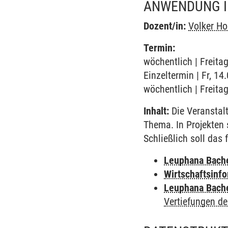
ANWENDUNG 
Dozent/in:
Volker H
Termin:
wöchentlich | Freita
Einzeltermin | Fr, 1
wöchentlich | Freita
Inhalt:
Die Veranstal
Thema. In Projekten s
Schließlich soll das
Leuphana Bach
Wirtschaftsinf
Leuphana Bach
Vertiefungen de