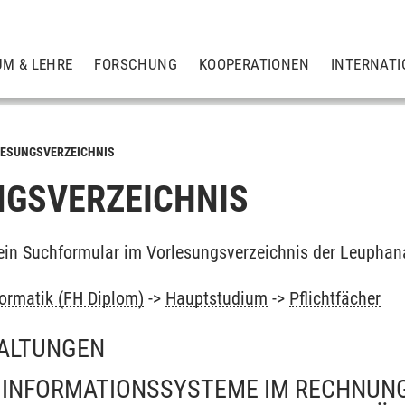
UM & LEHRE
FORSCHUNG
KOOPERATIONEN
INTERNATI
ESUNGSVERZEICHNIS
GSVERZEICHNIS
ein Suchformular im Vorlesungsverzeichnis der Leuphan
formatik (FH Diplom)
->
Hauptstudium
->
Pflichtfächer
ALTUNGEN
 INFORMATIONSSYSTEME IM RECHNUNG