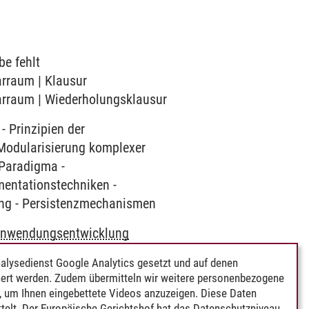
be fehlt
arraum | Klausur
narraum | Wiederholungsklausur
 Prinzipien der
 Modularisierung komplexer
 Paradigma -
mentationstechniken -
ung - Persistenzmechanismen
nwendungsentwicklung
alysedienst Google Analytics gesetzt und auf denen
end)
-
Methodik der
ert werden. Zudem übermitteln wir weitere personenbezogene
 um Ihnen eingebettete Videos anzuzeigen. Diese Daten
dungsentwicklung
telt. Der Europäische Gerichtshof hat das Datenschutzniveau