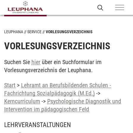
LEUPHANA
SERVICE
VORLESUNGSVERZEICHNIS
VORLESUNGSVERZEICHNIS
Suchen Sie
hier
über ein Suchformular im
Vorlesungsverzeichnis der Leuphana.
Start
>
Lehramt an Berufsbildenden Schulen -
Fachrichtung Sozialpädagogik (M.Ed.)
->
Kerncurriculum
->
Psychologische Diagnostik und
Intervention im pädagogischen Feld
LEHRVERANSTALTUNGEN