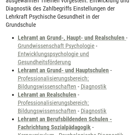
ausgewählten Themen vorgestellt: Entwicklung und
Diagnostik des Zahlbegriffs Einstellungen der
Lehrkraft Psychische Gesundheit in der
Grundschule
Lehramt an Grund-, Haupt- und Realschulen
-
Grundwissenschaft Psychologie
-
Entwicklungspsychologie und
Gesundheitsförderung
Lehramt an Grund- und Hauptschulen
-
Professionalisierungsbereich:
Bildungswissenschaften
-
Diagnostik
Lehramt an Realschulen
-
Professionalisierungsbereich:
Bildungswissenschaften
-
Diagnostik
Lehramt an Berufsbildenden Schulen -
Fachrichtung Sozialpädagogik
-