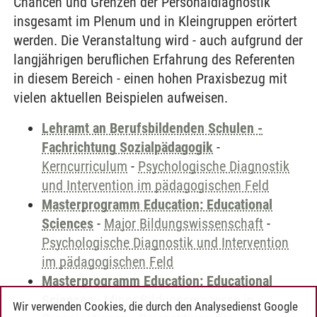
Chancen und Grenzen der Personaldiagnostik
insgesamt im Plenum und in Kleingruppen erörtert
werden. Die Veranstaltung wird - auch aufgrund der
langjährigen beruflichen Erfahrung des Referenten
in diesem Bereich - einen hohen Praxisbezug mit
vielen aktuellen Beispielen aufweisen.
Lehramt an Berufsbildenden Schulen -
Fachrichtung Sozialpädagogik
-
Kerncurriculum
-
Psychologische Diagnostik
und Intervention im pädagogischen Feld
Masterprogramm Education: Educational
Sciences
-
Major Bildungswissenschaft
-
Psychologische Diagnostik und Intervention
im pädagogischen Feld
Masterprogramm Education: Educational
Sciences
-
Minor Bildungsprozesse in
Wir verwenden Cookies, die durch den Analysedienst Google