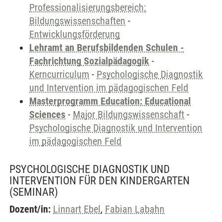
Professionalisierungsbereich:
Bildungswissenschaften
-
Entwicklungsförderung
Lehramt an Berufsbildenden Schulen -
Fachrichtung Sozialpädagogik
-
Kerncurriculum
-
Psychologische Diagnostik
und Intervention im pädagogischen Feld
Masterprogramm Education: Educational
Sciences
-
Major Bildungswissenschaft
-
Psychologische Diagnostik und Intervention
im pädagogischen Feld
PSYCHOLOGISCHE DIAGNOSTIK UND
INTERVENTION FÜR DEN KINDERGARTEN
(SEMINAR)
Dozent/in:
Linnart Ebel
,
Fabian Labahn