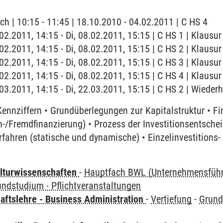
ch | 10:15 - 11:45 | 18.10.2010 - 04.02.2011 | C HS 4
.02.2011, 14:15 - Di, 08.02.2011, 15:15 | C HS 1 | Klausur
.02.2011, 14:15 - Di, 08.02.2011, 15:15 | C HS 2 | Klausur
.02.2011, 14:15 - Di, 08.02.2011, 15:15 | C HS 3 | Klausur
.02.2011, 14:15 - Di, 08.02.2011, 15:15 | C HS 4 | Klausur
2.03.2011, 14:15 - Di, 22.03.2011, 15:15 | C HS 2 | Wiede
Kennziffern • Grundüberlegungen zur Kapitalstruktur • F
n-/Fremdfinanzierung) • Prozess der Investitionsentsche
rfahren (statische und dynamische) • Einzelinvestitions
lturwissenschaften
-
Hauptfach BWL (Unternehmensfüh
undstudium - Pflichtveranstaltungen
aftslehre - Business Administration
-
Vertiefung
-
Grund