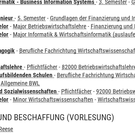
ormatik - Business Information Systems
-
3. Semester
-
G
enieur
-
5. Semester
-
Grundlagen der Finanzierung und In
elor
-
Major Betriebswirtschaftslehre
-
Finanzierung und I
elor
-
Major Informatik & Wirtschaftsinformatik (auslauf
agogik
-
Berufliche Fachrichtung Wirtschaftswissenscha
haftslehre
-
Pflichtfächer
-
82000 Betriebswirtschaftslehr
ufsbildenden Schulen
-
Berufliche Fachrichtung Wirtsc
 Allgemeine BWL
nd Sozialwissenschaften
-
Pflichtfächer
-
92000 Betriebsw
elor
-
Minor Wirtschaftswissenschaften
-
Wirtschaftswi
UND BESCHAFFUNG
(VORLESUNG)
Reese