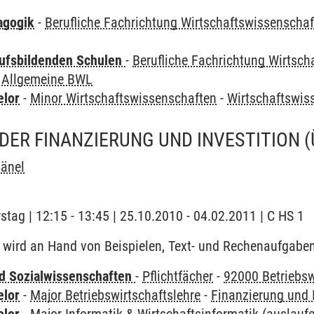
agogik
-
Berufliche Fachrichtung Wirtschaftswissenscha
ufsbildenden Schulen
-
Berufliche Fachrichtung Wirtsc
 Allgemeine BWL
elor
-
Minor Wirtschaftswissenschaften
-
Wirtschaftswi
DER FINANZIERUNG UND INVESTITION
Hänel
stag | 12:15 - 13:45 | 25.10.2010 - 04.02.2011 | C HS 1
wird an Hand von Beispielen, Text- und Rechenaufgaben 
nd Sozialwissenschaften
-
Pflichtfächer
-
92000 Betriebsw
elor
-
Major Betriebswirtschaftslehre
-
Finanzierung und I