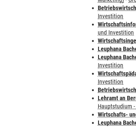
Betriebswirtsch
Investition
Wirtschaftsinf
und Investition
Wirtschaftsing
Leuphana Bach
Leuphana Bach
Investition
Wirtschaftspäd
Investition
Betriebswirtsc
Lehramt an Ber
Hauptstudium -
Wirtschafts- u
Leuphana Bach