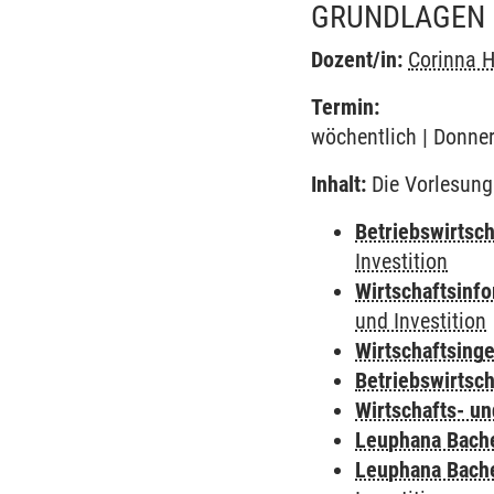
GRUNDLAGEN 
Dozent/in:
Corinna 
Termin:
wöchentlich | Donner
Inhalt:
Die Vorlesung 
Betriebswirtsch
Investition
Wirtschaftsinf
und Investition
Wirtschaftsing
Betriebswirtsc
Wirtschafts- u
Leuphana Bach
Leuphana Bach