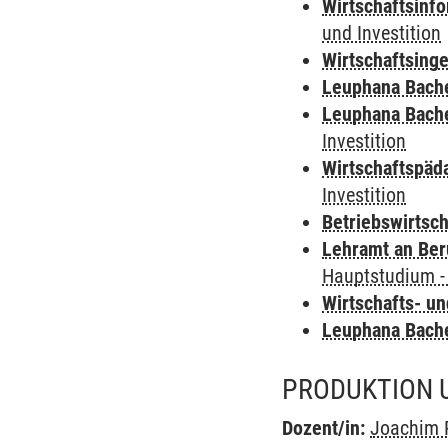
Wirtschaftsinf
und Investition
Wirtschaftsing
Leuphana Bach
Leuphana Bach
Investition
Wirtschaftspäd
Investition
Betriebswirtsc
Lehramt an Ber
Hauptstudium -
Wirtschafts- u
Leuphana Bach
PRODUKTION 
Dozent/in:
Joachim 