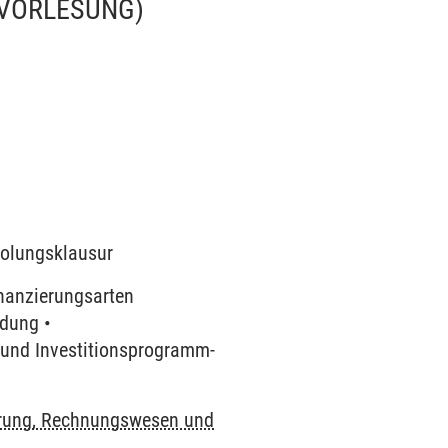
(VORLESUNG)
rholungsklausur
inanzierungsarten
idung •
- und Investitionsprogramm-
rung, Rechnungswesen und