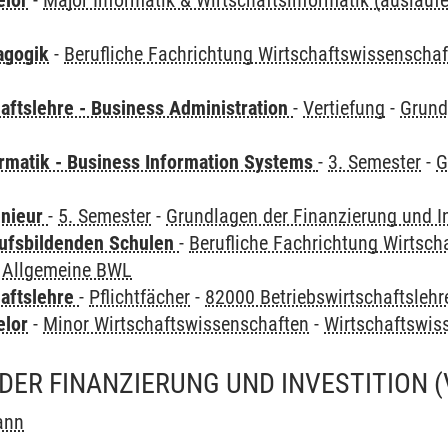
elor
-
Major Informatik & Wirtschaftsinformatik (auslauf
agogik
-
Berufliche Fachrichtung Wirtschaftswissenscha
aftslehre - Business Administration
-
Vertiefung
-
Grund
ormatik - Business Information Systems
-
3. Semester
-
G
enieur
-
5. Semester
-
Grundlagen der Finanzierung und In
ufsbildenden Schulen
-
Berufliche Fachrichtung Wirtsc
 Allgemeine BWL
haftslehre
-
Pflichtfächer
-
82000 Betriebswirtschaftslehr
elor
-
Minor Wirtschaftswissenschaften
-
Wirtschaftswi
DER FINANZIERUNG UND INVESTITION
ann