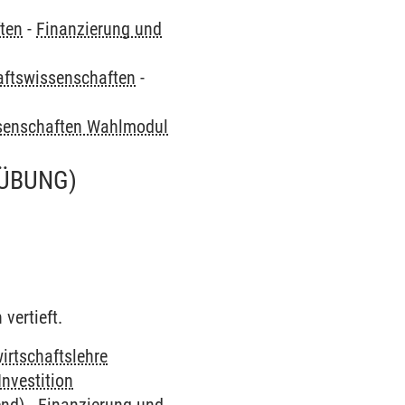
ften
-
Finanzierung und
haftswissenschaften
-
ssenschaften Wahlmodul
(ÜBUNG)
vertieft.
irtschaftslehre
nvestition