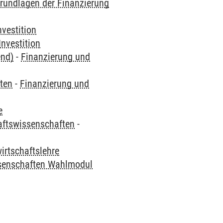
rundlagen der Finanzierung
vestition
nvestition
end)
-
Finanzierung und
ften
-
Finanzierung und
e
haftswissenschaften
-
irtschaftslehre
ssenschaften Wahlmodul