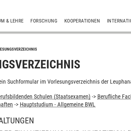
UM & LEHRE
FORSCHUNG
KOOPERATIONEN
INTERNATI
ESUNGSVERZEICHNIS
GSVERZEICHNIS
ein Suchformular im Vorlesungsverzeichnis der Leuphan
rufsbildenden Schulen (Staatsexamen)
->
Berufliche Fa
haften
->
Hauptstudium - Allgemeine BWL
ALTUNGEN