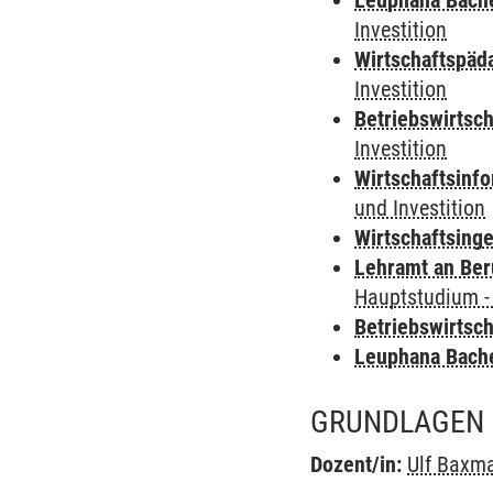
Leuphana Bach
Investition
Wirtschaftspäd
Investition
Betriebswirtsch
Investition
Wirtschaftsinf
und Investition
Wirtschaftsing
Lehramt an Ber
Hauptstudium -
Betriebswirtsc
Leuphana Bach
GRUNDLAGEN 
Dozent/in:
Ulf Baxm