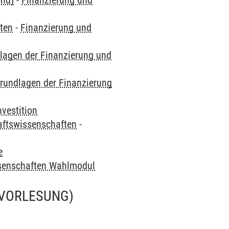
end)
-
Finanzierung und
ften
-
Finanzierung und
lagen der Finanzierung und
rundlagen der Finanzierung
vestition
haftswissenschaften
-
e
ssenschaften Wahlmodul
(VORLESUNG)