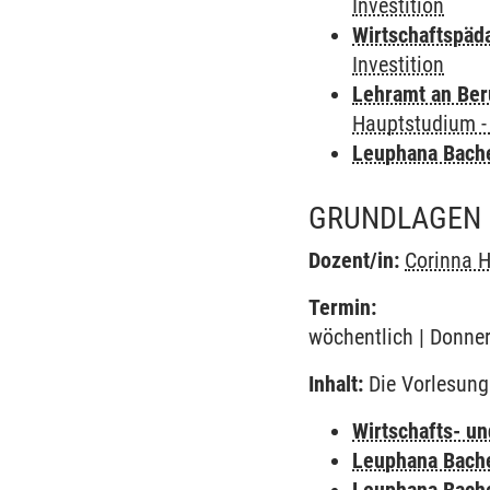
Investition
Wirtschaftspäd
Investition
Lehramt an Ber
Hauptstudium -
Leuphana Bach
GRUNDLAGEN 
Dozent/in:
Corinna 
Termin:
wöchentlich | Donner
Inhalt:
Die Vorlesung 
Wirtschafts- u
Leuphana Bach