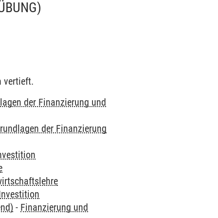
(ÜBUNG)
vertieft.
lagen der Finanzierung und
rundlagen der Finanzierung
vestition
e
irtschaftslehre
nvestition
end)
-
Finanzierung und