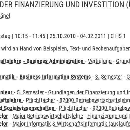
DER FINANZIERUNG UND INVESTITION
Hänel
stag | 10:15 - 11:45 | 25.10.2010 - 04.02.2011 | C HS 1
wird an Hand von Beispielen, Text- und Rechenaufgaben 
aftslehre - Business Administration
-
Vertiefung
-
Grund
ormatik - Business Information Systems
-
3. Semester
-
G
enieur
-
5. Semester
-
Grundlagen der Finanzierung und In
haftslehre
-
Pflichtfächer
-
82000 Betriebswirtschaftslehr
nd Sozialwissenschaften
-
Pflichtfächer
-
92000 Betriebsw
elor
-
Major Betriebswirtschaftslehre
-
Finanzierung und I
elor
-
Major Informatik & Wirtschaftsinformatik (auslauf