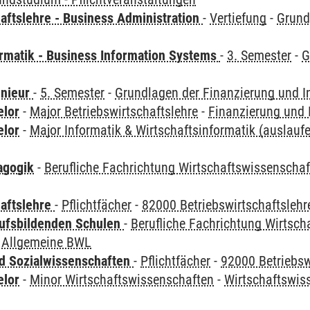
aftslehre - Business Administration
-
Vertiefung
-
Grund
ormatik - Business Information Systems
-
3. Semester
-
G
enieur
-
5. Semester
-
Grundlagen der Finanzierung und In
elor
-
Major Betriebswirtschaftslehre
-
Finanzierung und I
elor
-
Major Informatik & Wirtschaftsinformatik (auslauf
agogik
-
Berufliche Fachrichtung Wirtschaftswissenscha
haftslehre
-
Pflichtfächer
-
82000 Betriebswirtschaftslehr
ufsbildenden Schulen
-
Berufliche Fachrichtung Wirtsc
 Allgemeine BWL
nd Sozialwissenschaften
-
Pflichtfächer
-
92000 Betriebsw
elor
-
Minor Wirtschaftswissenschaften
-
Wirtschaftswi