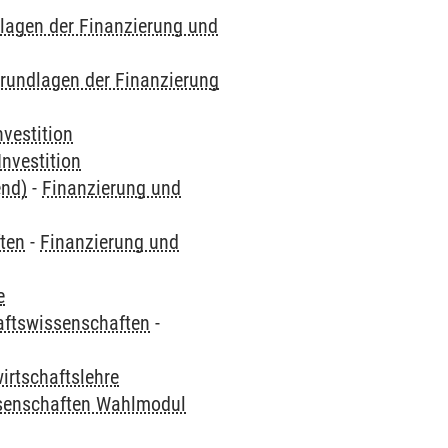
lagen der Finanzierung und
rundlagen der Finanzierung
vestition
nvestition
end)
-
Finanzierung und
ften
-
Finanzierung und
e
haftswissenschaften
-
irtschaftslehre
ssenschaften Wahlmodul