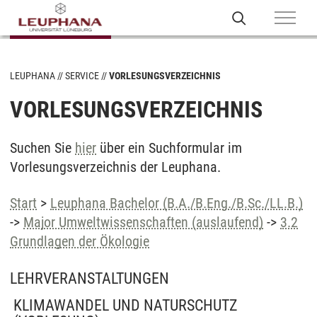
LEUPHANA
SERVICE
VORLESUNGSVERZEICHNIS
VORLESUNGSVERZEICHNIS
Suchen Sie
hier
über ein Suchformular im
Vorlesungsverzeichnis der Leuphana.
Start
>
Leuphana Bachelor (B.A./B.Eng./B.Sc./LL.B.)
->
Major Umweltwissenschaften (auslaufend)
->
3.2
Grundlagen der Ökologie
LEHRVERANSTALTUNGEN
KLIMAWANDEL UND NATURSCHUTZ