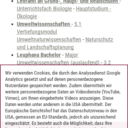
Lehramt an Grund-, Haupt- und Realschulen
-
Unterrichtsfach Biologie
-
Hauptstudium -
Ökologie
Umweltwissenschaften
-
5.1
Vertiefungsmodul
Umweltnaturwissenschaften
-
Naturschutz
und Landschaftsplanung
Leuphana Bachelor
-
Major
Umweltwissenschaften (auslaufend)
-
3.2
Grundlagen der Ökologie
Wir verwenden Cookies, die durch den Analysedienst Google
Leuphana Bachelor
-
Minor Biologie
-
3.2
Analytics gesetzt und auf denen personenbezogene
Grundlagen der Ökologie
Nutzerdaten gespeichert werden. Zudem übermitteln wir
weitere personenbezogene Daten an Videodienste (YouTube,
Vimeo), um Ihnen eingebettete Videos anzuzeigen. Diese
Daten werden unter anderem in die USA übermittelt. Der
Europäische Gerichtshof hat das Datenschutzniveau in den
Timo Leder
/
30.06.2024
USA, gemessen an EU-Standards, jedoch als unzureichend
eingeschätzt. Es besteht auch die Möglichkeit, dass Ihre