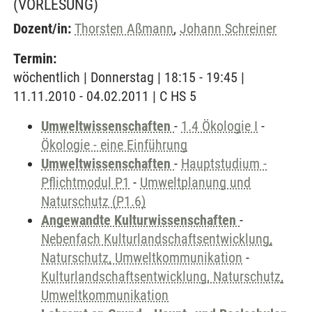
(VORLESUNG)
Dozent/in:
Thorsten Aßmann
,
Johann Schreiner
Termin:
wöchentlich | Donnerstag | 18:15 - 19:45 |
11.11.2010 - 04.02.2011 | C HS 5
Umweltwissenschaften
-
1.4 Ökologie I
-
Ökologie - eine Einführung
Umweltwissenschaften
-
Hauptstudium -
Pflichtmodul P1
-
Umweltplanung und
Naturschutz (P1.6)
Angewandte Kulturwissenschaften
-
Nebenfach Kulturlandschaftsentwicklung,
Naturschutz, Umweltkommunikation
-
Kulturlandschaftsentwicklung, Naturschutz,
Umweltkommunikation