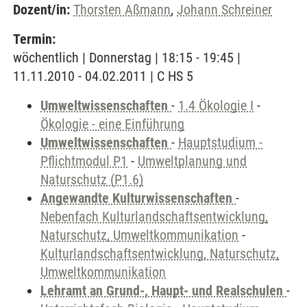
Dozent/in:
Thorsten Aßmann
,
Johann Schreiner
Termin:
wöchentlich | Donnerstag | 18:15 - 19:45 |
11.11.2010 - 04.02.2011 | C HS 5
Umweltwissenschaften
-
1.4 Ökologie I
-
Ökologie - eine Einführung
Umweltwissenschaften
-
Hauptstudium -
Pflichtmodul P1
-
Umweltplanung und
Naturschutz (P1.6)
Angewandte Kulturwissenschaften
-
Nebenfach Kulturlandschaftsentwicklung,
Naturschutz, Umweltkommunikation
-
Kulturlandschaftsentwicklung, Naturschutz,
Umweltkommunikation
Lehramt an Grund-, Haupt- und Realschulen
-