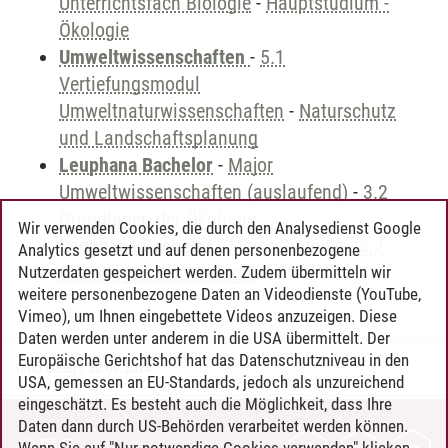
Unterrichtsfach Biologie
-
Hauptstudium -
Ökologie
Umweltwissenschaften
-
5.1
Vertiefungsmodul
Umweltnaturwissenschaften
-
Naturschutz
und Landschaftsplanung
Leuphana Bachelor
-
Major
Umweltwissenschaften (auslaufend)
-
3.2
Grundlagen der Ökologie
Wir verwenden Cookies, die durch den Analysedienst Google
Leuphana Bachelor
-
Minor Biologie
-
3.2
Analytics gesetzt und auf denen personenbezogene
Grundlagen der Ökologie
Nutzerdaten gespeichert werden. Zudem übermitteln wir
weitere personenbezogene Daten an Videodienste (YouTube,
Vimeo), um Ihnen eingebettete Videos anzuzeigen. Diese
Daten werden unter anderem in die USA übermittelt. Der
Europäische Gerichtshof hat das Datenschutzniveau in den
Timo Leder
/
30.06.2024
USA, gemessen an EU-Standards, jedoch als unzureichend
eingeschätzt. Es besteht auch die Möglichkeit, dass Ihre
Daten dann durch US-Behörden verarbeitet werden können.
KONTAKT
Wenn Sie auf "Nur notwendige Cookies verwenden" klicken,