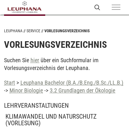
LEUPHANA
SERVICE
VORLESUNGSVERZEICHNIS
VORLESUNGSVERZEICHNIS
Suchen Sie
hier
über ein Suchformular im
Vorlesungsverzeichnis der Leuphana.
Start
>
Leuphana Bachelor (B.A./B.Eng./B.Sc./LL.B.)
->
Minor Biologie
->
3.2 Grundlagen der Ökologie
LEHRVERANSTALTUNGEN
KLIMAWANDEL UND NATURSCHUTZ
(VORLESUNG)