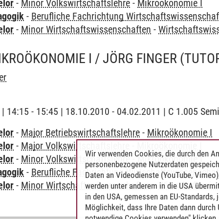
elor
-
Minor Volkswirtschaftslehre
-
Mikroökonomie I
agogik
-
Berufliche Fachrichtung Wirtschaftswissenscha
elor
-
Minor Wirtschaftswissenschaften
-
Wirtschaftswi
IKROÖKONOMIE I / JÖRG FINGER
(TUTO
er
g | 14:15 - 15:45 | 18.10.2010 - 04.02.2011 | C 1.005 Se
elor
-
Major Betriebswirtschaftslehre
-
Mikroökonomie I
elor
-
Major Volkswirtschaftslehre
-
Mikroökonomie I
Wir verwenden Cookies, die durch den An
elor
-
Minor Volkswirtschaftslehre
-
Mikroökonomie I
personenbezogene Nutzerdaten gespeich
agogik
-
Berufliche Fachrichtung Wirtschaftswissenscha
Daten an Videodienste (YouTube, Vimeo),
elor
-
Minor Wirtschaftswissenschaften
-
Wirtschaftswi
werden unter anderem in die USA übermit
in den USA, gemessen an EU-Standards, j
Möglichkeit, dass Ihre Daten dann durch
notwendige Cookies verwenden" klicken, f