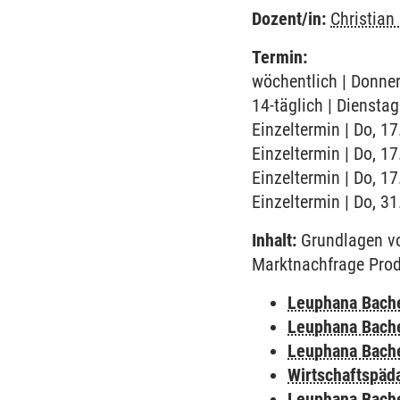
Dozent/in:
Christian 
Termin:
wöchentlich | Donner
14-täglich | Dienstag
Einzeltermin | Do, 17
Einzeltermin | Do, 17
Einzeltermin | Do, 17
Einzeltermin | Do, 3
Inhalt:
Grundlagen vo
Marktnachfrage Prod
Leuphana Bach
Leuphana Bach
Leuphana Bach
Wirtschaftspäd
Leuphana Bach