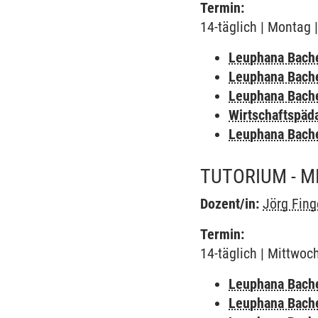
Termin:
14-täglich | Montag 
Leuphana Bach
Leuphana Bach
Leuphana Bach
Wirtschaftspäd
Leuphana Bach
TUTORIUM - M
Dozent/in:
Jörg Fing
Termin:
14-täglich | Mittwoc
Leuphana Bach
Leuphana Bach