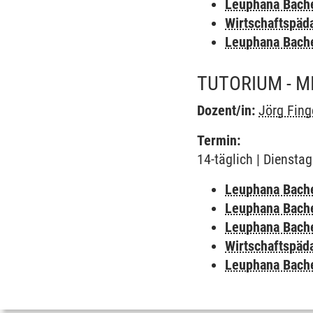
Leuphana Bach
Wirtschaftspäd
Leuphana Bach
TUTORIUM - M
Dozent/in:
Jörg Fing
Termin:
14-täglich | Diensta
Leuphana Bach
Leuphana Bach
Leuphana Bach
Wirtschaftspäd
Leuphana Bach