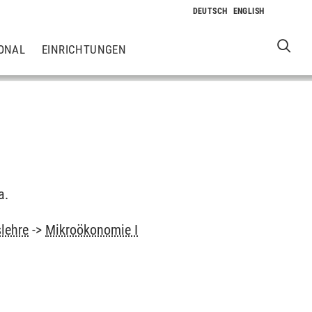
ONAL
EINRICHTUNGEN
a.
slehre
->
Mikroökonomie I