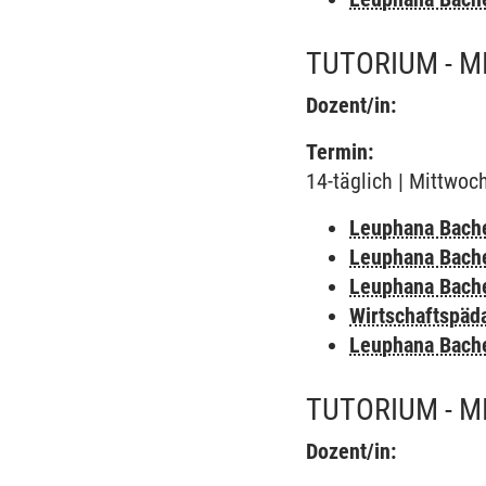
TUTORIUM - M
Dozent/in:
Termin:
14-täglich | Mittwoc
Leuphana Bach
Leuphana Bach
Leuphana Bach
Wirtschaftspäd
Leuphana Bach
TUTORIUM - M
Dozent/in: