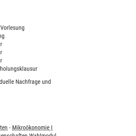
| Vorlesung
ng
r
r
r
erholungsklausur
duelle Nachfrage und
ften
-
Mikroökonomie I
ssenschaften Wahlmodul