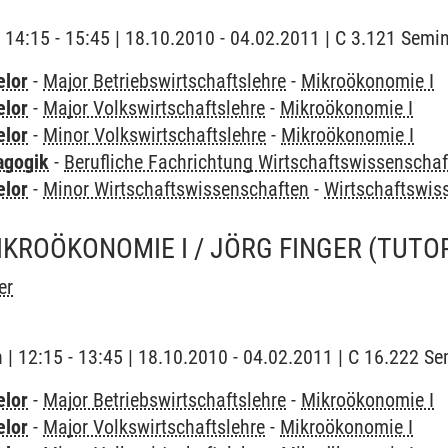
| 14:15 - 15:45 | 18.10.2010 - 04.02.2011 | C 3.121 Sem
elor
-
Major Betriebswirtschaftslehre
-
Mikroökonomie I
elor
-
Major Volkswirtschaftslehre
-
Mikroökonomie I
elor
-
Minor Volkswirtschaftslehre
-
Mikroökonomie I
agogik
-
Berufliche Fachrichtung Wirtschaftswissenscha
elor
-
Minor Wirtschaftswissenschaften
-
Wirtschaftswi
IKROÖKONOMIE I / JÖRG FINGER
(TUTO
er
h | 12:15 - 13:45 | 18.10.2010 - 04.02.2011 | C 16.222 
elor
-
Major Betriebswirtschaftslehre
-
Mikroökonomie I
elor
-
Major Volkswirtschaftslehre
-
Mikroökonomie I