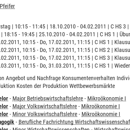
Pfeifer
stag | 10:15 - 11:45 | 18.10.2010 - 04.02.2011 | C HS 3 
 | 18:15 - 19:45 | 25.10.2010 - 04.02.2011 | C HS 1 | Übu
.02.2011, 10:15 - Do, 17.02.2011, 11:15 | C HS 1 | Klausu
.02.2011, 10:15 - Do, 17.02.2011, 11:15 | C HS 2 | Klausu
.02.2011, 10:15 - Do, 17.02.2011, 11:15 | C HS 3 | Klausu
1.03.2011, 10:15 - Do, 31.03.2011, 11:15 | C HS 1 | Wied
n Angebot und Nachfrage Konsumentenverhalten Indivi
uktion Kosten der Produktion Wettbewerbsmärkte
elor
-
Major Betriebswirtschaftslehre
-
Mikroökonomie I
elor
-
Major Volkswirtschaftslehre
-
Mikroökonomie I
elor
-
Minor Volkswirtschaftslehre
-
Mikroökonomie I
agogik
-
Berufliche Fachrichtung Wirtschaftswissenscha
elor
-
Minor Wirtschaftswissenschaften
-
Wirtschaftswi