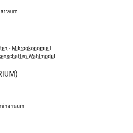
inarraum
ften
-
Mikroökonomie I
ssenschaften Wahlmodul
RIUM)
Seminarraum