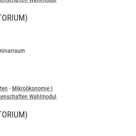
TORIUM)
Seminarraum
ften
-
Mikroökonomie I
ssenschaften Wahlmodul
TORIUM)