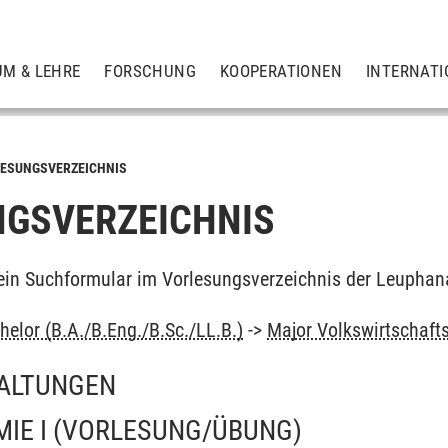
UM & LEHRE
FORSCHUNG
KOOPERATIONEN
INTERNATI
ESUNGSVERZEICHNIS
GSVERZEICHNIS
ein Suchformular im Vorlesungsverzeichnis der Leuphan
elor (B.A./B.Eng./B.Sc./LL.B.)
->
Major Volkswirtschaft
ALTUNGEN
IE I
(VORLESUNG/ÜBUNG)