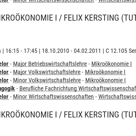
IKROÖKONOMIE I / FELIX KERSTING
(TU
h | 16:15 - 17:45 | 18.10.2010 - 04.02.2011 | C 12.105 
elor
-
Major Betriebswirtschaftslehre
-
Mikroökonomie I
elor
-
Major Volkswirtschaftslehre
-
Mikroökonomie I
elor
-
Minor Volkswirtschaftslehre
-
Mikroökonomie I
agogik
-
Berufliche Fachrichtung Wirtschaftswissenscha
elor
-
Minor Wirtschaftswissenschaften
-
Wirtschaftswi
IKROÖKONOMIE I / FELIX KERSTING
(TU