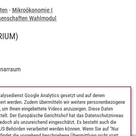
ften
-
Mikroökonomie I
ssenschaften Wahlmodul
RIUM)
minarraum
alysedienst Google Analytics gesetzt und auf denen
ert werden. Zudem übermitteln wir weitere personenbezogene
ften
-
Mikroökonomie I
 um Ihnen eingebettete Videos anzuzeigen. Diese Daten
ssenschaften Wahlmodul
telt. Der Europäische Gerichtshof hat das Datenschutzniveau
edoch als unzureichend eingeschätzt. Es besteht auch die
 US-Behörden verarbeitet werden können. Wenn Sie auf "Nur
indet die vorgehend beschriebene Übermittlung nicht statt.