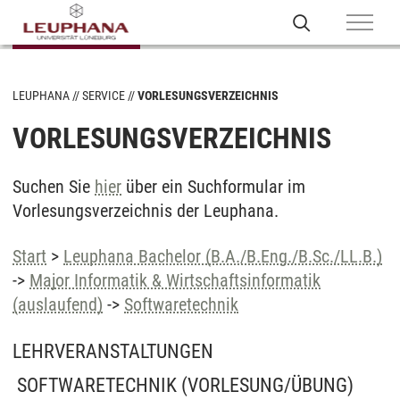
LEUPHANA
SERVICE
VORLESUNGSVERZEICHNIS
VORLESUNGSVERZEICHNIS
Suchen Sie
hier
über ein Suchformular im
Vorlesungsverzeichnis der Leuphana.
Start
>
Leuphana Bachelor (B.A./B.Eng./B.Sc./LL.B.)
->
Major Informatik & Wirtschaftsinformatik
(auslaufend)
->
Softwaretechnik
LEHRVERANSTALTUNGEN
SOFTWARETECHNIK
(VORLESUNG/ÜBUNG)